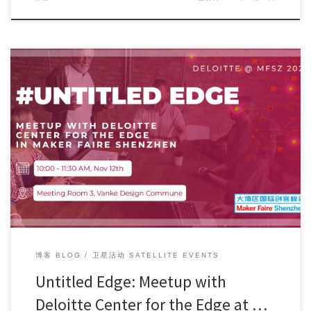
Countdown to Maker Faire Shenzhen 2023 11 days to […]
博客 BLOG
卫星活动 SATELLITE EVENTS
Untitled Edge: Meetup with
Deloitte Center for the Edge at …