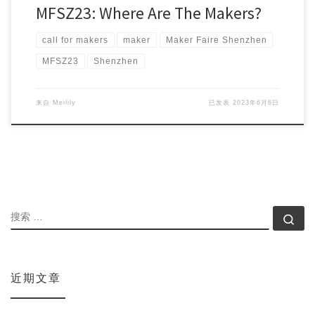
MFSZ23: Where Are The Makers?
call for makers
maker
Maker Faire Shenzhen
MFSZ23
Shenzhen
来自
Meilily
已发表
2023年6月6日
搜索
搜索
近期文章