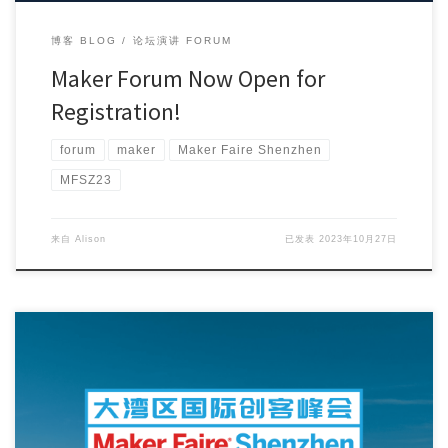
博客 BLOG
论坛演讲 FORUM
Maker Forum Now Open for
Registration!
forum
maker
Maker Faire Shenzhen
MFSZ23
来自
Alison
已发表
2023年10月27日
Welcome to Maker Faire Shenzhen 2023! To ensure yo […]