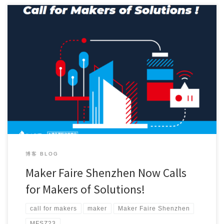
In a world of constant change and turbulence, wher […]
博客 BLOG
Maker Faire Shenzhen Now Calls
for Makers of Solutions!
call for makers
maker
Maker Faire Shenzhen
MFSZ23