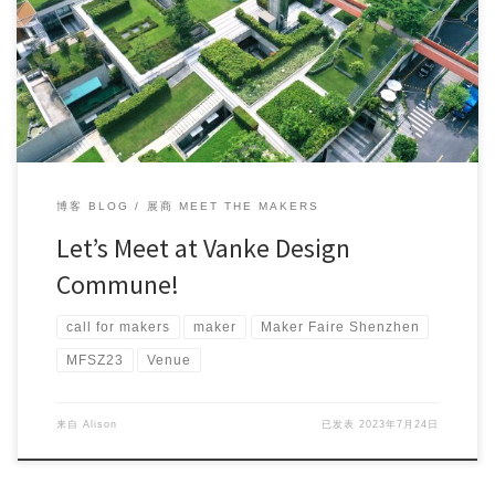
As time goes by, Maker Faire Shenzhen has gone thr […]
博客 BLOG
展商 MEET THE MAKERS
Let’s Meet at Vanke Design
Commune!
call for makers
maker
Maker Faire Shenzhen
MFSZ23
Venue
来自
Alison
已发表
2023年7月24日