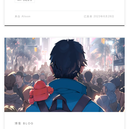
来自
Alison
已发表
2023年6月28日
Last week, the Maker Faire Shenzhen 2023 has annou […]
博客 BLOG