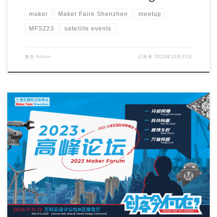
maker
Maker Faire Shenzhen
meetup
MFSZ23
satellite events
来自
Alison
已发表
2023年10月31日
Countdown to Maker Faire Shenzhen 2023 15 days to […]