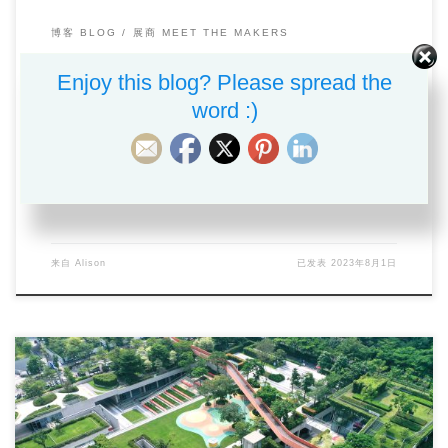
博客 BLOG
展商 MEET THE MAKERS
MFSZ23 is Calling for Sponsor:
Enjoy this blog? Please spread the
Grasping the Opportunity to
word :)
Engage …
call for sponsor
maker
Maker Faire Shenzhen
MFSZ23
来自
Alison
已发表
2023年8月1日