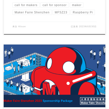
call for makers
call for sponsor
maker
Maker Faire Shenzhen
MFSZ23
Raspberry Pi
来自
Alison
已发表
2023年8月30日
As an annual event for domestic and overseas maker […]