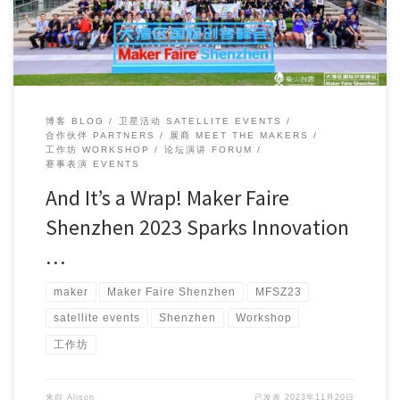
博客 BLOG
卫星活动 SATELLITE EVENTS
合作伙伴 PARTNERS
展商 MEET THE MAKERS
工作坊 WORKSHOP
论坛演讲 FORUM
赛事表演 EVENTS
And It’s a Wrap! Maker Faire
Shenzhen 2023 Sparks Innovation
…
maker
Maker Faire Shenzhen
MFSZ23
satellite events
Shenzhen
Workshop
工作坊
来自
Alison
已发表
2023年11月20日