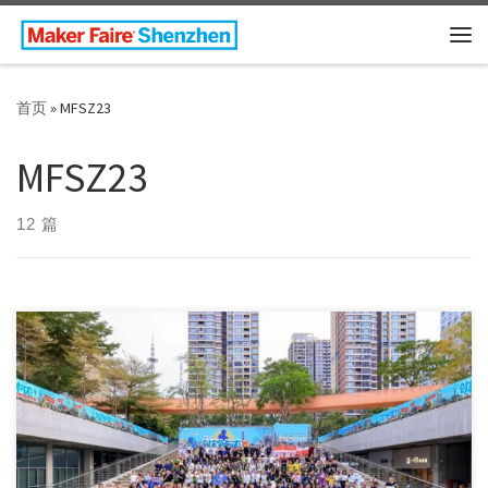
Skip to content
主
首页
»
MFSZ23
MFSZ23
12 篇
From November 11 to 12, 2023, Maker Faire Shenzhen […]