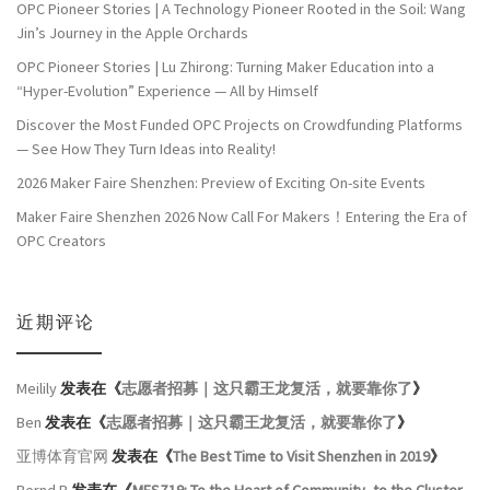
OPC Pioneer Stories | A Technology Pioneer Rooted in the Soil: Wang
Jin’s Journey in the Apple Orchards
OPC Pioneer Stories | Lu Zhirong: Turning Maker Education into a
“Hyper-Evolution” Experience — All by Himself
Discover the Most Funded OPC Projects on Crowdfunding Platforms
— See How They Turn Ideas into Reality!
2026 Maker Faire Shenzhen: Preview of Exciting On-site Events
Maker Faire Shenzhen 2026 Now Call For Makers！Entering the Era of
OPC Creators
近期评论
Meilily
发表在《
志愿者招募｜这只霸王龙复活，就要靠你了
》
Ben
发表在《
志愿者招募｜这只霸王龙复活，就要靠你了
》
亚博体育官网
发表在《
The Best Time to Visit Shenzhen in 2019
》
Bernd R
发表在《
MFSZ19: To the Heart of Community, to the Cluster