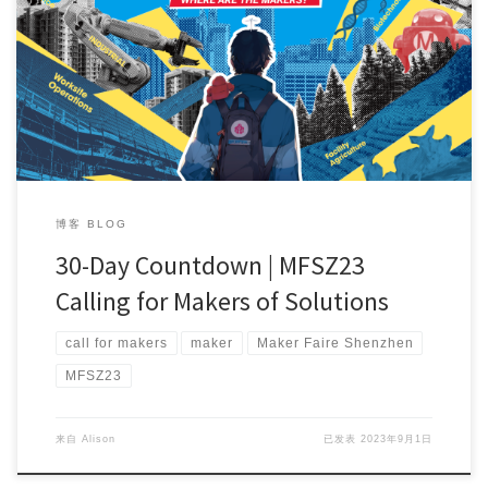
?? 30-Day Countdown for MFSZ23 #Call4Makers of Sol […]
博客 BLOG
30-Day Countdown | MFSZ23
Calling for Makers of Solutions
call for makers
maker
Maker Faire Shenzhen
MFSZ23
来自
Alison
已发表
2023年9月1日