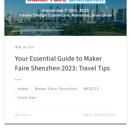
博客 BLOG
Your Essential Guide to Maker
Faire Shenzhen 2023: Travel Tips
…
maker
Maker Faire Shenzhen
MFSZ23
travel tips
来自
Alison
已发表
2023年10月25日