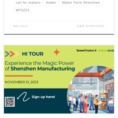
call for makers
maker
Maker Faire Shenzhen
MFSZ23
来自
Alison
已发表
2023年10月8日
By bringing together the maker communities from va […]