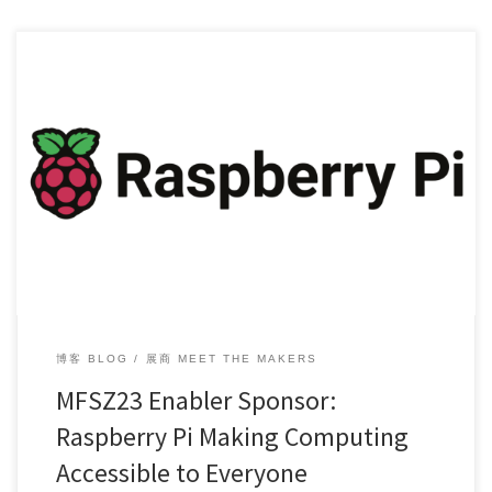
We are excited to announce that Raspberry Pi has b […]
博客 BLOG
展商 MEET THE MAKERS
MFSZ23 Enabler Sponsor:
Raspberry Pi Making Computing
Accessible to Everyone