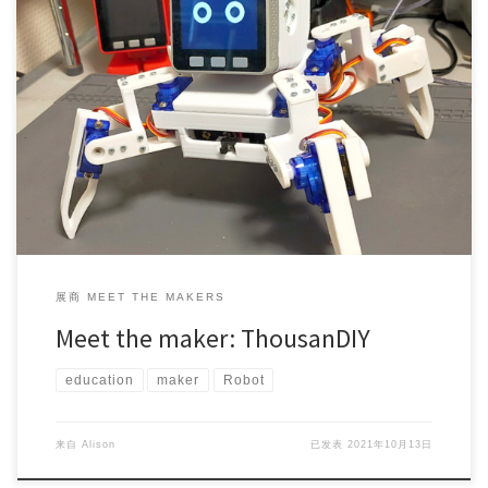
Project Maker (s): Masao Yamazaki Country/Area: J […]
展商 MEET THE MAKERS
Meet the maker: ThousanDIY
education
maker
Robot
来自
Alison
已发表
2021年10月13日