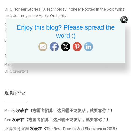
OPC Pioneer Stories | A Technology Pioneer Rooted in the Soil: Wang
Jin’s Journey in the Apple Orchards
OPC Pioneer Stories | Lu Zhirong: Turning Maker Education into a
Enjoy this blog? Please spread the
“Hyper-Evolution” Experience — All by Himself
word :)
Discover the Most Funded OPC Projects on Crowdfunding Platforms
— See How They Turn Ideas into Reality!
2026 Maker Faire Shenzhen: Preview of Exciting On-site Events
Maker Faire Shenzhen 2026 Now Call For Makers！Entering the Era of
OPC Creators
近期评论
Meilily
发表在《
志愿者招募｜这只霸王龙复活，就要靠你了
》
Ben
发表在《
志愿者招募｜这只霸王龙复活，就要靠你了
》
亚博体育官网
发表在《
The Best Time to Visit Shenzhen in 2019
》