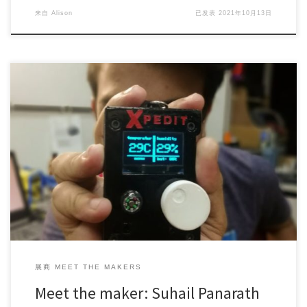
来自
Alison
已发表
2021年10月13日
Project Maker (s): Suhail Panarath Country/Area: […]
展商 MEET THE MAKERS
Meet the maker: Suhail Panarath