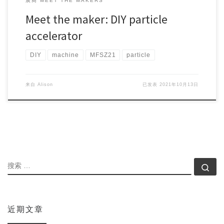
展商 MEET THE MAKERS
Meet the maker: DIY particle
accelerator
DIY
machine
MFSZ21
particle
来自
Alison
已发表
2021年10月13日
搜索
搜索
近期文章