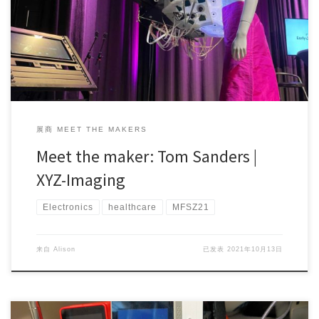
Project Maker (s): Tom Sanders Country/Area: The […]
展商 MEET THE MAKERS
Meet the maker: Tom Sanders |
XYZ-Imaging
Electronics
healthcare
MFSZ21
来自
Alison
已发表
2021年10月13日