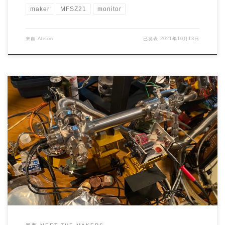
maker
MFSZ21
monitor
来自
Alison
已发表
2021年10月13日
Project Maker (s): Takaoki Takanashi Country/Area […]