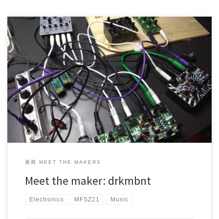
Project Maker (s): drkmbnt Country/Area: Linz, Au […]
展商 MEET THE MAKERS
Meet the maker: drkmbnt
Electronics
MFSZ21
Music