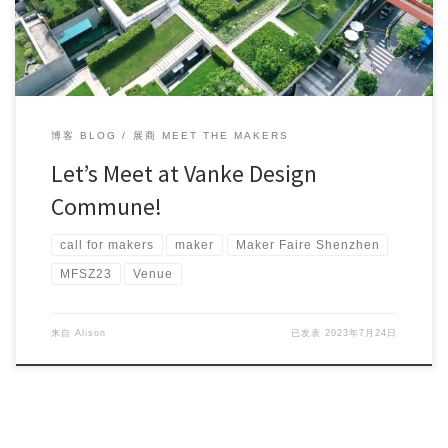
博客 BLOG
展商 MEET THE MAKERS
Let’s Meet at Vanke Design
Commune!
call for makers
maker
Maker Faire Shenzhen
MFSZ23
Venue
来自
Alison
已发表
2023年7月24日