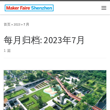
Skip to content
主
首页
»
2023
»
7 月
每月归档:
2023年7月
1 篇
As time goes by, Maker Faire Shenzhen has gone thr […]