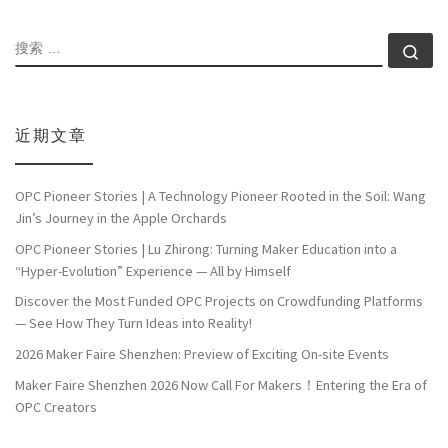
搜索
搜索
近期文章
OPC Pioneer Stories | A Technology Pioneer Rooted in the Soil: Wang
Jin’s Journey in the Apple Orchards
OPC Pioneer Stories | Lu Zhirong: Turning Maker Education into a
“Hyper-Evolution” Experience — All by Himself
Discover the Most Funded OPC Projects on Crowdfunding Platforms
— See How They Turn Ideas into Reality!
2026 Maker Faire Shenzhen: Preview of Exciting On-site Events
Maker Faire Shenzhen 2026 Now Call For Makers！Entering the Era of
OPC Creators