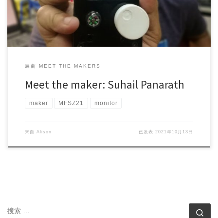
展商 MEET THE MAKERS
Meet the maker: Suhail Panarath
maker
MFSZ21
monitor
来自
Alison
已发表
2021年10月13日
搜索
搜索