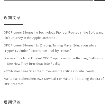
近期文章
OPC Pioneer Stories | A Technology Pioneer Rooted in the Soil: Wang
Jin’s Journey in the Apple Orchards
OPC Pioneer Stories | Lu Zhirong: Turning Maker Education into a
“Hyper-Evolution” Experience — All by Himself
Discover the Most Funded OPC Projects on Crowdfunding Platforms
— See How They Turn Ideas into Reality!
2026 Maker Faire Shenzhen: Preview of Exciting On-site Events
Maker Faire Shenzhen 2026 Now Call For Makers！Entering the Era of
OPC Creators
近期评论