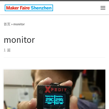
Skip to content
主
首页
»
monitor
monitor
1 篇
Project Maker (s): Suhail Panarath Country/Area: […]