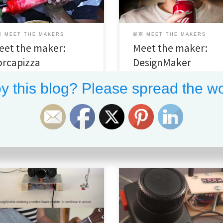
 MEET THE MAKERS
展商 MEET THE MAKERS
eet the maker:
Meet the maker:
orcapizza
DesignMaker
all for makers
MFSZ21
call for makers
DIY
y this blog? Please spread the wo
usical instrument
Electronics
Health Care
pcycling
mask
自
Alison
已发表
2021年9月1日
来自
Alison
已发表
2021年8月
ct Maker (s): Craig Scott’s
Project Maker (s): Roni Bandini
tomy Co […]
Country/Area: Buen […]