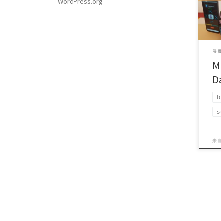
WordPress.org
Gymn
展商
M
D
I
s
来