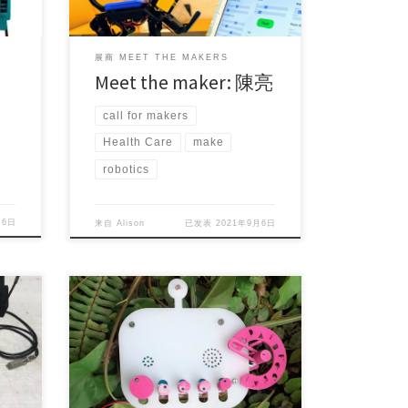
展商 MEET THE MAKERS
Meet the maker: 陳亮
call for makers
Health Care
make
robotics
月6日
来自
Alison
已发表
2021年9月6日
n
Project Maker (s): Mateo Carabajal
Country/Area: T […]