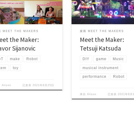
asium Vuko […]
Country/Area: J […]
 MEET THE MAKERS
展商 MEET THE MAKERS
eet the Maker:
Meet the Maker:
avor Sijanovic
Tetsuji Katsuda
oT
make
Robot
DIY
game
Music
tem
toy
musical instrument
performance
Robot
自
Alison
已发表
2021年8月25日
来自
Alison
已发表
2021年8月