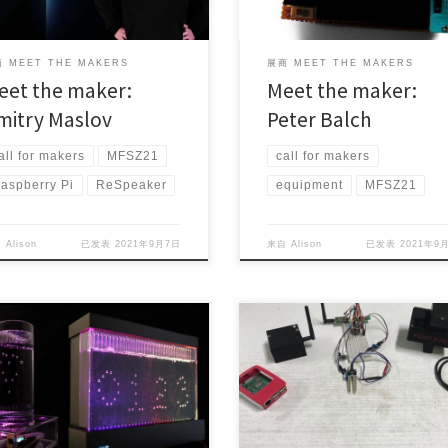
 MEET THE MAKERS
展商 MEET THE MAKERS
eet the maker:
Meet the maker:
mitry Maslov
Peter Balch
all for makers
MFSZ21
call for makers
aspberry Pi
ReSpeaker
equipment
MFSZ21
自
Alison
已发表
2021年9月7日
来自
Alison
已发表
2021年9
ect Maker (s): Yukio SHINODA
Project Maker (s): Muhammed Zai
try/Area: Jap […]
Country/Area: Ind […]