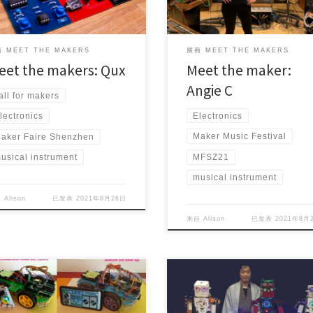
 MEET THE MAKERS
展商 MEET THE MAKERS
eet the makers: Qux
Meet the maker:
Angie C
all for makers
Electronics
lectronics
Maker Music Festival
aker Faire Shenzhen
MFSZ21
usical instrument
musical instrument
自
Alison
已发表
2021年8月26日
来自
Alison
已发表
2021年8月
ct Maker (s): Davor Sijanovic,
Project Maker (s): Tetsuji Katsuda