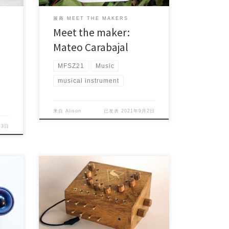
展商 MEET THE MAKERS
Meet the maker:
Mateo Carabajal
MFSZ21
Music
musical instrument
来自
Alison
已发表
2021年9月2日
月3日
Project Maker (s): Mateo Mena
Country/Area: Vigo, […]