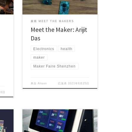
展商 MEET THE MAKERS
Meet the Maker: Arijit
Das
Electronics
health
maker
Maker Faire Shenzhen
来自
Alison
已发表
2021年8月25日
26日
Project Maker (s): Salman Faris Maker