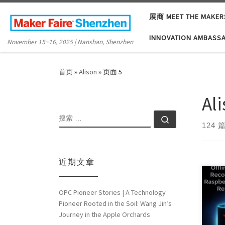
Skip to content
展商 MEET THE MAKER
INNOVATION AMBASS
November 15~16, 2025 | Nanshan, Shenzhen
首页
»
Alison
»
页面 5
Al
搜索
搜索 …
124 
近期文章
OPC Pioneer Stories | A Technology
Proj
Pioneer Rooted in the Soil: Wang Jin’s
Coun
Journey in the Apple Orchards