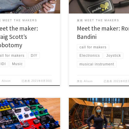
 MEET THE MAKERS
展商 MEET THE MAKERS
eet the maker:
Meet the maker: Ro
aig Scott’s
Bandini
obotomy
call for makers
all for makers
DIY
Electronics
Joystick
IDI
Music
musical instrument
自
Alison
已发表
2021年8月30日
来自
Alison
已发表
2021年8月
ect Maker (s): Qux Country/Area:
Project Maker (s): Angie C
ida, Toky […]
Country/Area: Calgary, […]