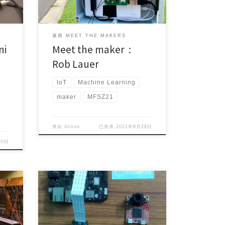
展商 MEET THE MAKERS
ni
Meet the maker：
Rob Lauer
IoT
Machine Learning
maker
MFSZ21
来自
Alison
已发表
2021年8月26日
30日
Project Maker (s): Arijit Das
Country/Area: India […]