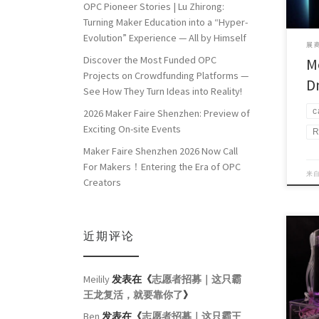
OPC Pioneer Stories | Lu Zhirong:
Turning Maker Education into a “Hyper-
Evolution” Experience — All by Himself
展商
Discover the Most Funded OPC
M
Projects on Crowdfunding Platforms —
D
See How They Turn Ideas into Reality!
c
2026 Maker Faire Shenzhen: Preview of
Exciting On-site Events
R
Maker Faire Shenzhen 2026 Now Call
For Makers！Entering the Era of OPC
来
Creators
近期评论
Proj
Meilily
发表在《
志愿者招募｜这只霸
Coun
王龙复活，就要靠你了
》
Ben
发表在《
志愿者招募｜这只霸王