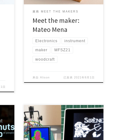
展商 MEET THE MAKERS
Meet the maker:
Mateo Mena
Electronics
instrument
maker
MFSZ21
woodcraft
来自
Alison
已发表
2021年9月1日
月1日
Project Maker (s): Naveen
Country/Area: Yokohama, […]