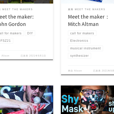
 MEET THE MAKERS
展商 MEET THE MAKERS
eet the maker:
Meet the maker：
ohn Gordon
Mitch Altman
all for makers
DIY
call for makers
FSZ21
Electronics
musical instrument
synthesizer
自
Alison
已发表
2021年9月1日
来自
Alison
已发表
2021年9
ect Maker (s): Porcapizza
Project Maker (s): Chen Lu
try/Area: Mantov […]
Country/Area: United St […]