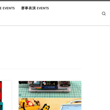
 EVENTS
赛事表演 EVENTS
Se
Project Maker (s): 陳亮 Country/Area:
China Links to […]