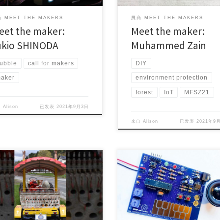
 MEET THE MAKERS
展商 MEET THE MAKERS
eet the maker:
Meet the maker:
ukio SHINODA
Muhammed Zain
ubble
call for makers
DIY
aker
environment protection
forest
IoT
MFSZ21
自
Alison
已发表
2021年9月3日
来自
Alison
已发表
2021年9
ect Maker (s): John Gordon
Project Maker (s): Mitch Altman
try/Area: Groto […]
Country/Area: Berl […]