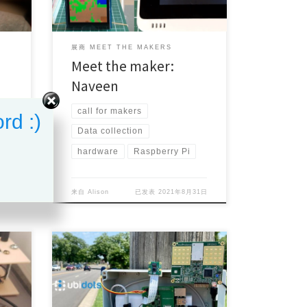
展商 MEET THE MAKERS
Meet the maker:
Naveen
call for makers
rd :)
Data collection
hardware
Raspberry Pi
31日
来自
Alison
已发表
2021年8月31日
Project Maker (s): Rob Lauer
Country/Area: Madison […]