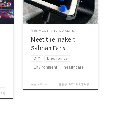
Bio: Maker | […]
展商 MEET THE MAKERS
Meet the maker:
Salman Faris
DIY
Electronics
Environment
healthcare
来自
Alison
已发表
2021年8月24日
25日