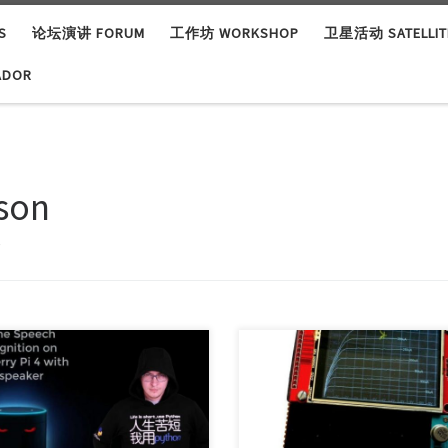
S
论坛演讲 FORUM
工作坊 WORKSHOP
卫星活动 SATELLITE
ADOR
ison
篇
ect Maker (s): Dmitry Maslov
Project Maker (s): Peter Balch
try/Area: Rus […]
Country/Area: / Lin […]