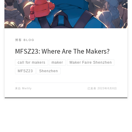
博客 BLOG
MFSZ23: Where Are The Makers?
call for makers
maker
Maker Faire Shenzhen
MFSZ23
Shenzhen
来自
Meilily
已发表
2023年6月6日