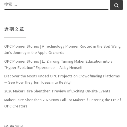
搜索
搜索
近期文章
OPC Pioneer Stories | A Technology Pioneer Rooted in the Soil: Wang
Jin’s Journey in the Apple Orchards
OPC Pioneer Stories | Lu Zhirong: Turning Maker Education into a
“Hyper-Evolution” Experience — All by Himself
Discover the Most Funded OPC Projects on Crowdfunding Platforms
— See How They Turn Ideas into Reality!
2026 Maker Faire Shenzhen: Preview of Exciting On-site Events
Maker Faire Shenzhen 2026 Now Call For Makers！Entering the Era of
OPC Creators