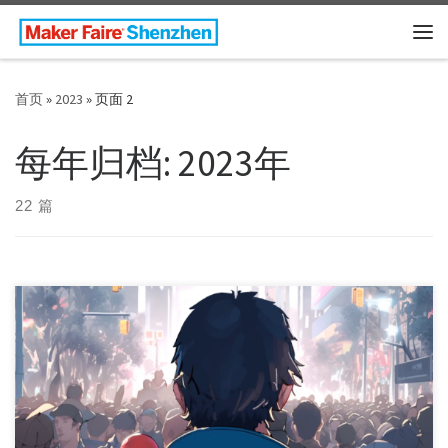
Skip to content
主
首页
»
2023
»
页面 2
每年归档:
2023年
22 篇
Last week, the Maker Faire Shenzhen 2023 has annou […]