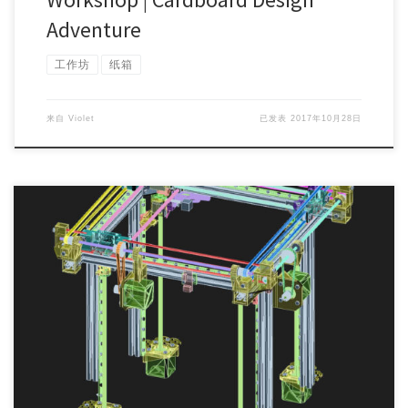
Adventure
工作坊
纸箱
来自
Violet
已发表
2017年10月28日
Workshop Topic: Designing Mechanically rigid affor […]