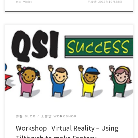
来自
Violet
已发表
2017年10月28日
Workshop Topic: Virtual Reality – Using Tilt […]
博客 BLOG
工作坊 WORKSHOP
Workshop | Virtual Reality – Using