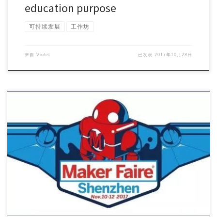
education purpose
可持续发展
工作坊
来自
Violet
已发表
2017年10月28日
Workshop Topic: Integrating Visual Literacy in you […]