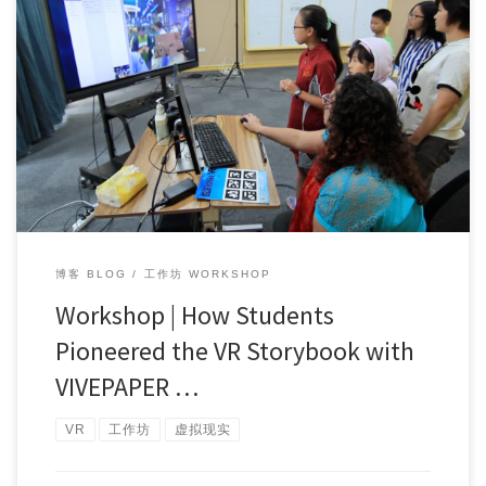
Workshop Topic: How Students Pioneered the VR Stor […]
博客 BLOG
工作坊 WORKSHOP
Workshop | How Students
Pioneered the VR Storybook with
VIVEPAPER …
VR
工作坊
虚拟现实