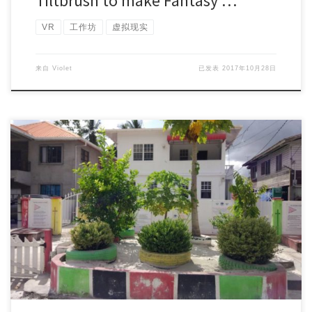
Tiltbrush to make Fantasy …
VR
工作坊
虚拟现实
来自
Violet
已发表
2017年10月28日
Workshop Topic: Maker Culture in High School Works […]