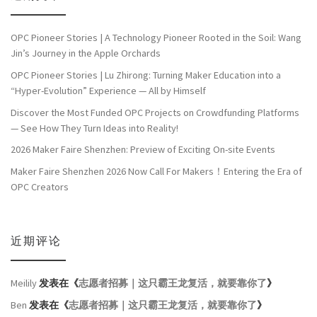
OPC Pioneer Stories | A Technology Pioneer Rooted in the Soil: Wang
Jin’s Journey in the Apple Orchards
OPC Pioneer Stories | Lu Zhirong: Turning Maker Education into a
“Hyper-Evolution” Experience — All by Himself
Discover the Most Funded OPC Projects on Crowdfunding Platforms
— See How They Turn Ideas into Reality!
2026 Maker Faire Shenzhen: Preview of Exciting On-site Events
Maker Faire Shenzhen 2026 Now Call For Makers！Entering the Era of
OPC Creators
近期评论
Meilily
发表在《
志愿者招募｜这只霸王龙复活，就要靠你了
》
Ben
发表在《
志愿者招募｜这只霸王龙复活，就要靠你了
》