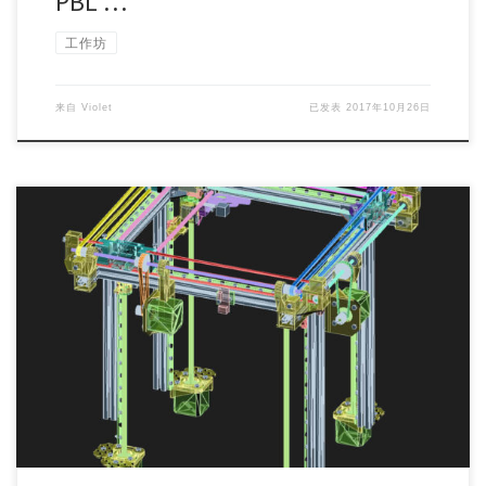
PBL …
工作坊
来自
Violet
已发表
2017年10月26日
MAKER: Luke Kenneth Casson Leighton Luke is a Libr […]