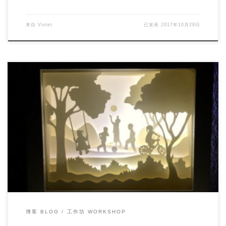
来自
Violet
已发表
2017年10月28日
Workshop Topic: Literacy in a Maker-Centered Class […]
博客 BLOG
工作坊 WORKSHOP