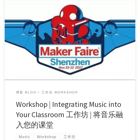
Workshop Topic 工作坊主题: Integrating Music into Your […]
博客 BLOG
工作坊 WORKSHOP
Workshop | Integrating Music into
Your Classroom 工作坊 | 将音乐融
入您的课堂
Music
Workshop
工作坊