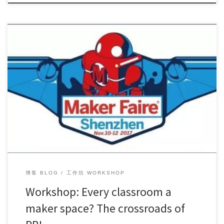
Workshop Topic: Every classroom a maker space? The […]
博客 BLOG
工作坊 WORKSHOP
Workshop: Every classroom a
maker space? The crossroads of