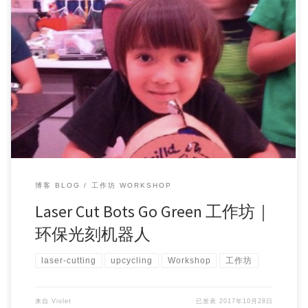
Workshop Topic: Green Laser(ed) Lantern Time: Sess […]
博客 BLOG
工作坊 WORKSHOP
Laser Cut Bots Go Green 工作坊｜
环保光刻机器人
laser-cutting
upcycling
Workshop
工作坊
来自
Violet
已发表
2017年10月28日