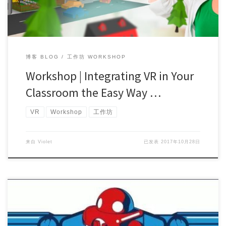
博客 BLOG
工作坊 WORKSHOP
Workshop | Integrating VR in Your
Classroom the Easy Way …
VR
Workshop
工作坊
来自
Violet
已发表
2017年10月28日