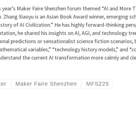
is year’s Maker Faire Shenzhen forum themed “AI and More T
. Zhang Xiaoyu is an Asian Book Award winner, emerging sch
story of AI Civilization.” He has highly forward-thinking per
tation, he shared his insights on AI, AGI, and technology tre
nal predictions or sensationalist science fiction scenarios
athematical variables,” “technology history models,” and “c
derstand the current AI transformation more calmly and cle
er
Maker Faire Shenzhen
MFSZ25