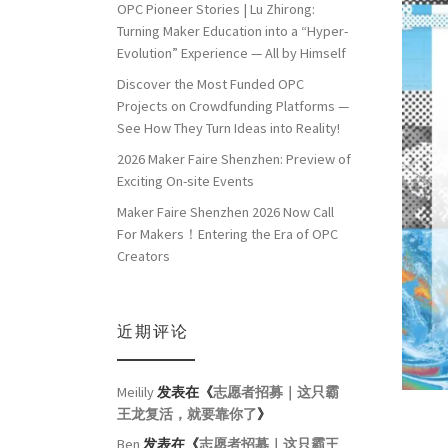
OPC Pioneer Stories | Lu Zhirong:
Turning Maker Education into a “Hyper-
Evolution” Experience — All by Himself
Discover the Most Funded OPC
Projects on Crowdfunding Platforms —
See How They Turn Ideas into Reality!
2026 Maker Faire Shenzhen: Preview of
Exciting On-site Events
Maker Faire Shenzhen 2026 Now Call
For Makers！Entering the Era of OPC
Creators
近期评论
Meilily
发表在《
志愿者招募｜这只霸
王龙复活，就要靠你了
》
Ben
发表在《
志愿者招募｜这只霸王