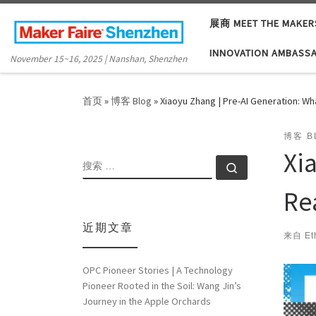
Skip to content
展商 MEET THE MAKER
INNOVATION AMBASS
November 15~16, 2025 | Nanshan, Shenzhen
首页
»
博客 Blog
»
Xiaoyu Zhang | Pre-AI Generation: W
博客 B
Xi
搜索
搜索 …
Re
近期文章
来自
Et
OPC Pioneer Stories | A Technology
Pioneer Rooted in the Soil: Wang Jin’s
Journey in the Apple Orchards