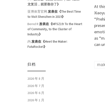
龙复活，就要靠你了
》
At th
亚博体育官网
发表在《
The Best Time
Xiaoyu
to Visit Shenzhen in 2019
》
“Prehi
Bernd R
发表在《
MFSZ19: To the Heart
presen
of Community, to the Cluster of
emotio
Industry
》
as “m
内
发表在《
Meet the Maker:
can un
FutuRocket
》
归档
mak
2026 年 8 月
2026 年 7 月
2026 年 6 月
2026 年 1 月