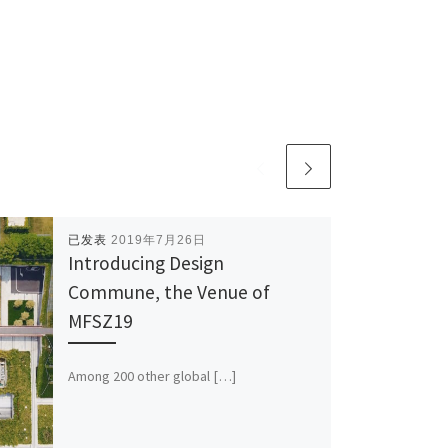
已发表
2019年7月26日
Introducing Design
Commune, the Venue of
MFSZ19
Among 200 other global […]