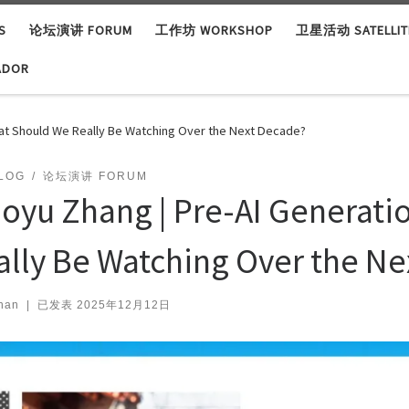
S
论坛演讲 FORUM
工作坊 WORKSHOP
卫星活动 SATELLITE
ADOR
hat Should We Really Be Watching Over the Next Decade?
LOG
论坛演讲 FORUM
aoyu Zhang | Pre-AI Generati
ally Be Watching Over the N
han
|
已发表
2025年12月12日