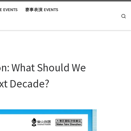
 EVENTS
赛事表演 EVENTS
Se
on: What Should We
ext Decade?