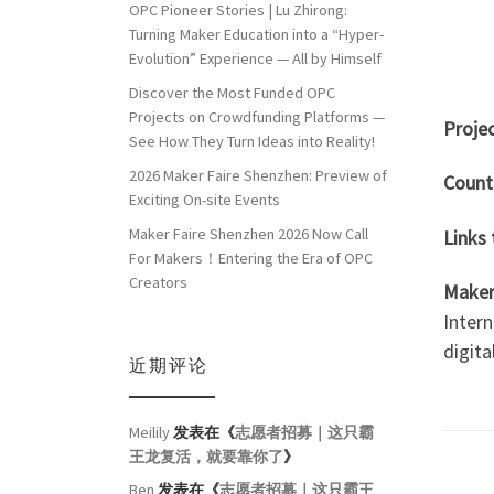
OPC Pioneer Stories | Lu Zhirong:
Turning Maker Education into a “Hyper-
Evolution” Experience — All by Himself
Discover the Most Funded OPC
Projects on Crowdfunding Platforms —
Projec
See How They Turn Ideas into Reality!
2026 Maker Faire Shenzhen: Preview of
Count
Exciting On-site Events
Maker Faire Shenzhen 2026 Now Call
Links
For Makers！Entering the Era of OPC
Creators
Maker
Intern
digita
近期评论
Meilily
发表在《
志愿者招募｜这只霸
王龙复活，就要靠你了
》
Ben
发表在《
志愿者招募｜这只霸王