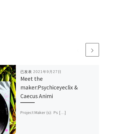
已发表
2021年9月27日
Meet the
maker:Psychiceyeclix &
Caecus Animi
Project Maker (s): Ps […]