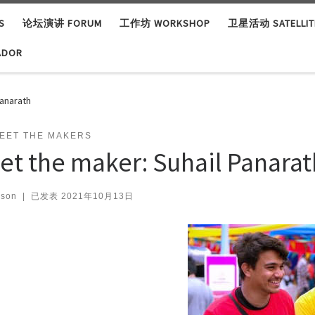
S
论坛演讲 FORUM
工作坊 WORKSHOP
卫星活动 SATELLITE
ADOR
Panarath
EET THE MAKERS
et the maker: Suhail Panarat
ison
|
已发表
2021年10月13日