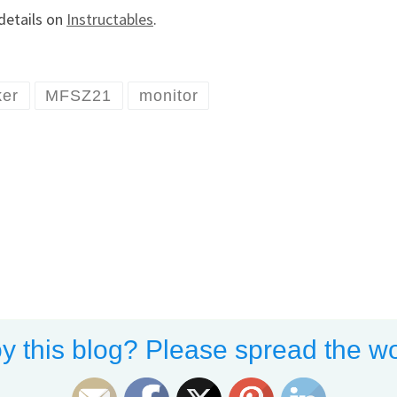
details on
Instructables
.
er
MFSZ21
monitor
y this blog? Please spread the wo