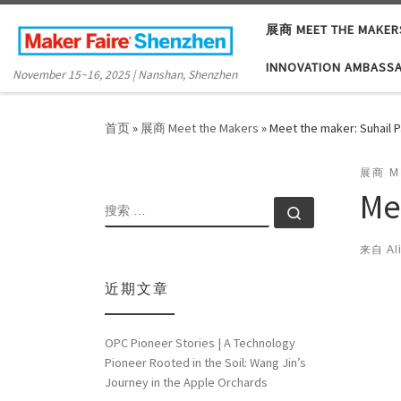
Skip to content
展商 MEET THE MAKER
INNOVATION AMBASS
November 15~16, 2025 | Nanshan, Shenzhen
首页
»
展商 Meet the Makers
»
Meet the maker: Suhail 
展商 M
Me
搜索
搜索 …
来自
Al
近期文章
OPC Pioneer Stories | A Technology
Pioneer Rooted in the Soil: Wang Jin’s
Journey in the Apple Orchards