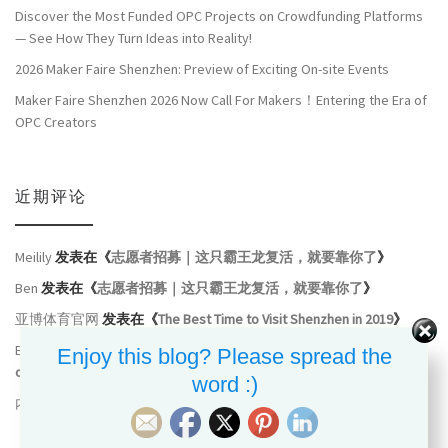
Discover the Most Funded OPC Projects on Crowdfunding Platforms
— See How They Turn Ideas into Reality!
2026 Maker Faire Shenzhen: Preview of Exciting On-site Events
Maker Faire Shenzhen 2026 Now Call For Makers！Entering the Era of
OPC Creators
近期评论
Meilily
发表在《
志愿者招募｜这只霸王龙复活，就要靠你了
》
Ben
发表在《
志愿者招募｜这只霸王龙复活，就要靠你了
》
亚博体育官网
发表在《
The Best Time to Visit Shenzhen in 2019
》
Bernd R
发表在《
MFSZ19: To the Heart of Community, to the Cluster
Enjoy this blog? Please spread the
of Industry
》
word :)
内
发表在《
Meet the Maker: FutuRocket
》