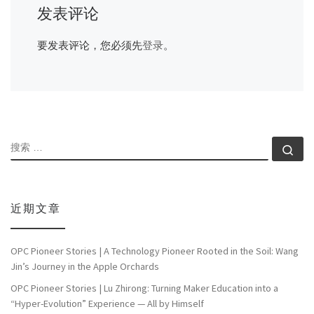
发表评论
要发表评论，您必须先
登录
。
搜索
搜索
近期文章
OPC Pioneer Stories | A Technology Pioneer Rooted in the Soil: Wang
Jin’s Journey in the Apple Orchards
OPC Pioneer Stories | Lu Zhirong: Turning Maker Education into a
“Hyper-Evolution” Experience — All by Himself