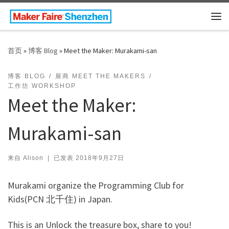
Skip to content
主
首页
»
博客 Blog
»
Meet the Maker: Murakami-san
博客 BLOG
展商 MEET THE MAKERS
工作坊 WORKSHOP
Meet the Maker:
Murakami-san
来自
Alison
|
已发表
2018年9月27日
Murakami organize the Programming Club for
Kids(PCN 北千住) in Japan.
This is an Unlock the treasure box, share to you!