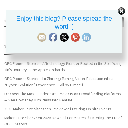
Enjoy this blog? Please spread the
搜索
搜索
word :)
近期文章
OPC Pioneer Stories | A Technology Pioneer Rooted in the Soil: Wang
Jin’s Journey in the Apple Orchards
OPC Pioneer Stories | Lu Zhirong: Turning Maker Education into a
“Hyper-Evolution” Experience — All by Himself
Discover the Most Funded OPC Projects on Crowdfunding Platforms
— See How They Turn Ideas into Reality!
2026 Maker Faire Shenzhen: Preview of Exciting On-site Events
Maker Faire Shenzhen 2026 Now Call For Makers！Entering the Era of
OPC Creators