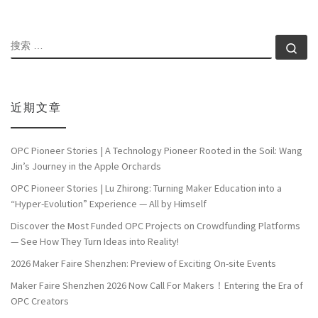
搜索
搜索
近期文章
OPC Pioneer Stories | A Technology Pioneer Rooted in the Soil: Wang
Jin’s Journey in the Apple Orchards
OPC Pioneer Stories | Lu Zhirong: Turning Maker Education into a
“Hyper-Evolution” Experience — All by Himself
Discover the Most Funded OPC Projects on Crowdfunding Platforms
— See How They Turn Ideas into Reality!
2026 Maker Faire Shenzhen: Preview of Exciting On-site Events
Maker Faire Shenzhen 2026 Now Call For Makers！Entering the Era of
OPC Creators