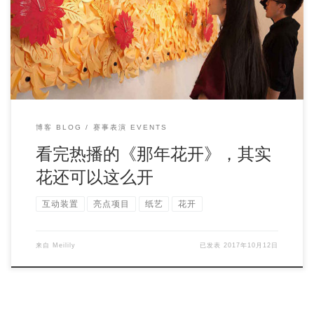
最近刚完结的电视剧《那年花开月正圆》，虽然后面的编剧
脑洞特别弯曲，但相信还是稳稳地占据 […]
博客 BLOG
赛事表演 EVENTS
看完热播的《那年花开》，其实
花还可以这么开
互动装置
亮点项目
纸艺
花开
来自
Meilily
已发表
2017年10月12日