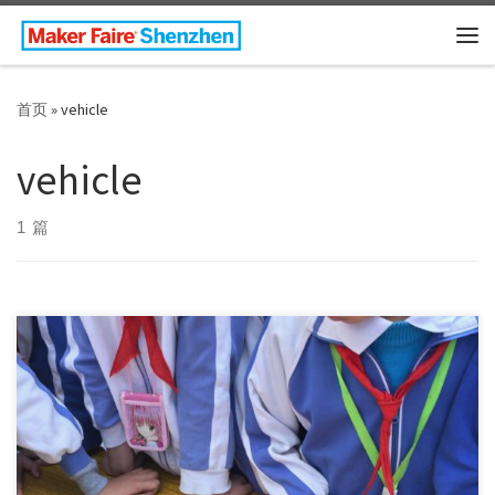
Skip to content
主
首页
»
vehicle
vehicle
1 篇
MAKER: Kevin Norman In the 1980’s I was a ga […]