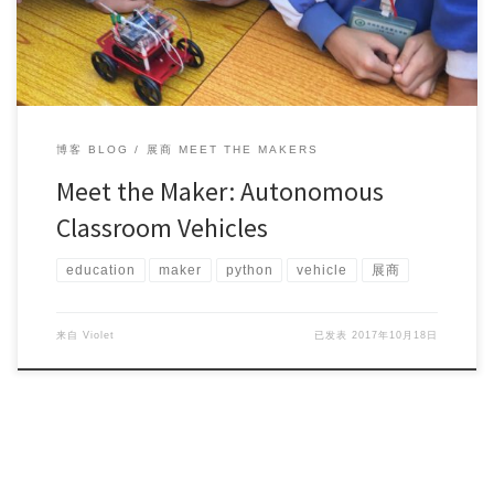
博客 BLOG
展商 MEET THE MAKERS
Meet the Maker: Autonomous
Classroom Vehicles
education
maker
python
vehicle
展商
来自
Violet
已发表
2017年10月18日