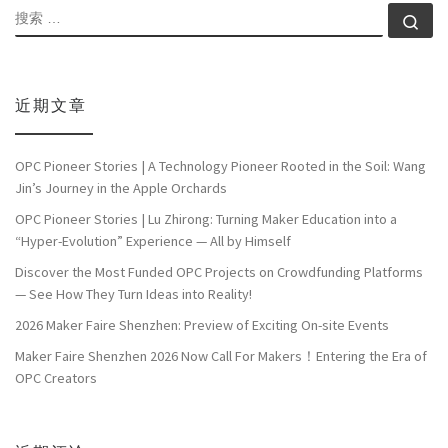
搜索
搜索
近期文章
OPC Pioneer Stories | A Technology Pioneer Rooted in the Soil: Wang
Jin’s Journey in the Apple Orchards
OPC Pioneer Stories | Lu Zhirong: Turning Maker Education into a
“Hyper-Evolution” Experience — All by Himself
Discover the Most Funded OPC Projects on Crowdfunding Platforms
— See How They Turn Ideas into Reality!
2026 Maker Faire Shenzhen: Preview of Exciting On-site Events
Maker Faire Shenzhen 2026 Now Call For Makers！Entering the Era of
OPC Creators