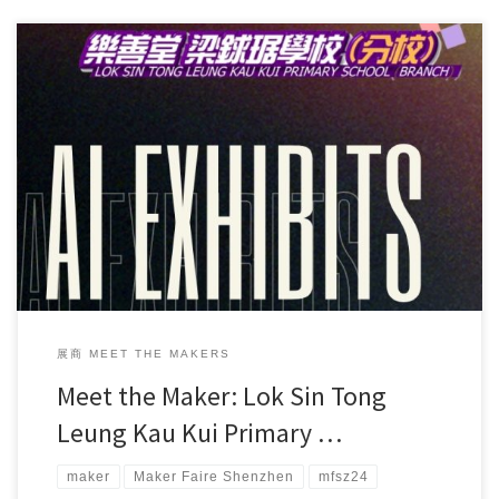
Lok Sin Tong Leung Kau Kui Primary School (Branch) […]
展商 MEET THE MAKERS
Meet the Maker: Lok Sin Tong
Leung Kau Kui Primary …
maker
Maker Faire Shenzhen
mfsz24