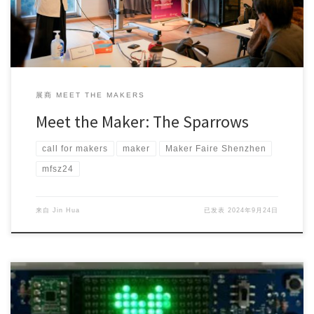
展商 MEET THE MAKERS
Meet the Maker: The Sparrows
call for makers
maker
Maker Faire Shenzhen
mfsz24
来自
Jin Hua
已发表
2024年9月24日