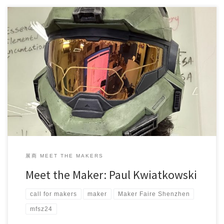
Paul Kwiatkowski is a passionate design and techno […]
展商 MEET THE MAKERS
Meet the Maker: Paul Kwiatkowski
call for makers
maker
Maker Faire Shenzhen
mfsz24