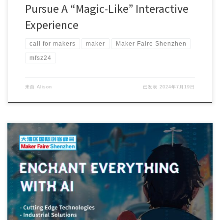
Pursue A “Magic-Like” Interactive
Experience
call for makers
maker
Maker Faire Shenzhen
mfsz24
来自
Alison
已发表
2024年7月19日
AI technology is advancing rapidly, particularly i […]