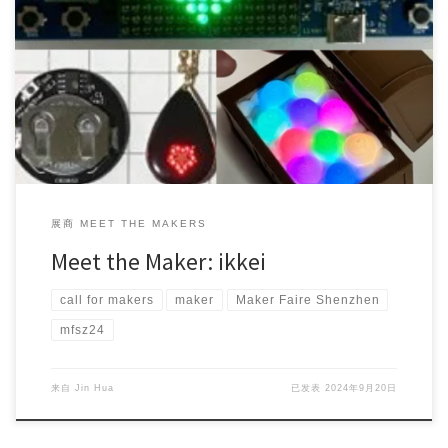
Ikkei is a freelance engineer and maker who specia […]
展商 MEET THE MAKERS
Meet the Maker: ikkei
call for makers
maker
Maker Faire Shenzhen
mfsz24
来自
Jin Hua
已发表
2024年9月20日