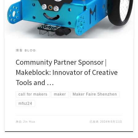
博客 BLOG
Community Partner Sponsor |
Makeblock: Innovator of Creative
Tools and …
call for makers
maker
Maker Faire Shenzhen
mfsz24
来自
Jin Hua
已发表
2024年9月11日