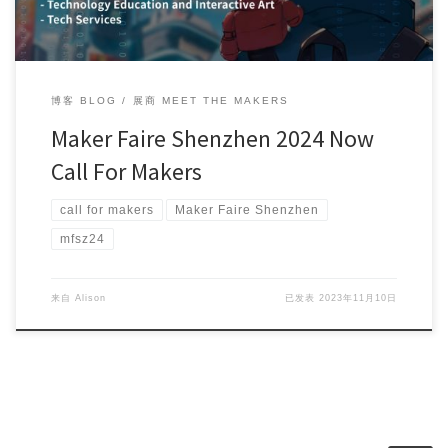
博客 BLOG
展商 MEET THE MAKERS
Maker Faire Shenzhen 2024 Now
Call For Makers
call for makers
Maker Faire Shenzhen
mfsz24
来自
Alison
已发表
2023年11月10日