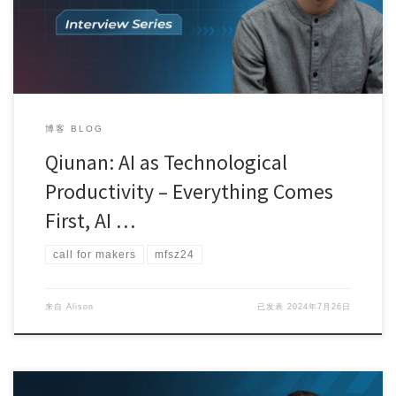
博客 BLOG
Qiunan: AI as Technological
Productivity – Everything Comes
First, AI …
call for makers
mfsz24
来自
Alison
已发表
2024年7月26日