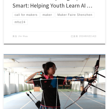
Smart: Helping Youth Learn AI …
call for makers
maker
Maker Faire Shenzhen
mfsz24
来自
Jin Hua
已发表
2024年9月14日
The HKMA K S LO COLLEGE (KSLO STEAM CLUB) has laun […]