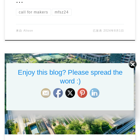
…
call for makers
mfsz24
来自
Alison
已发表
2024年8月1日
Enjoy this blog? Please spread the
word :)
As Maker Faire Shenzhen celebrates its thirteenth […]