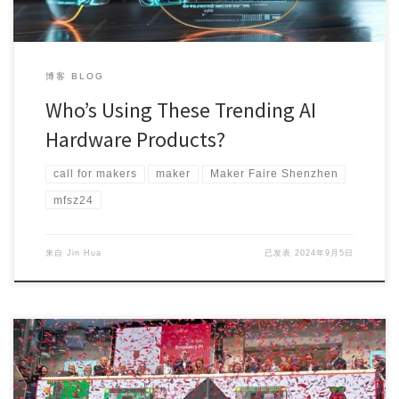
博客 BLOG
Who’s Using These Trending AI
Hardware Products?
call for makers
maker
Maker Faire Shenzhen
mfsz24
来自
Jin Hua
已发表
2024年9月5日