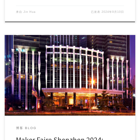
来自
Jin Hua
已发表
2024年9月10日
Maker Faire Shenzhen 2024 is fast approaching! As […]
博客 BLOG
Maker Faire Shenzhen 2024: