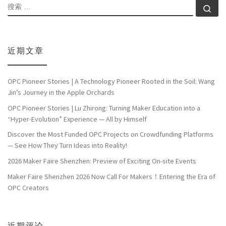
搜索
搜索
近期文章
OPC Pioneer Stories | A Technology Pioneer Rooted in the Soil: Wang
Jin’s Journey in the Apple Orchards
OPC Pioneer Stories | Lu Zhirong: Turning Maker Education into a
“Hyper-Evolution” Experience — All by Himself
Discover the Most Funded OPC Projects on Crowdfunding Platforms
— See How They Turn Ideas into Reality!
2026 Maker Faire Shenzhen: Preview of Exciting On-site Events
Maker Faire Shenzhen 2026 Now Call For Makers！Entering the Era of
OPC Creators
近期评论