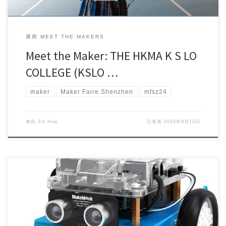
展商 MEET THE MAKERS
Meet the Maker: THE HKMA K S LO
COLLEGE (KSLO …
maker
Maker Faire Shenzhen
mfsz24
来自
Jin Hua
已发表
2024年9月12日
Time flies, and Maker Faire Shenzhen has reached i […]