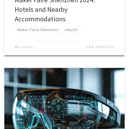
Hotels and Nearby
Accommodations
Maker Faire Shenzhen
mfsz24
来自
Jin Hua
已发表
2024年9月6日
As the capabilities of large models continue to im […]