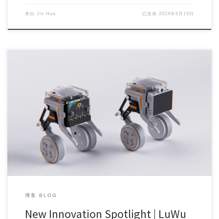
来自
Jin Hua
已发表
2024年9月19日
Time flies, and Maker Faire Shenzhen has reached i […]
博客 BLOG
New Innovation Spotlight | LuWu