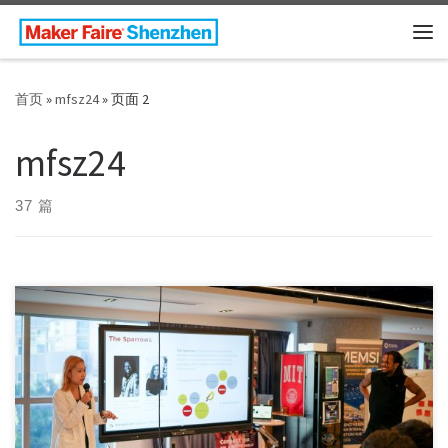
Skip to content
主
首页
»
mfsz24
»
页面 2
mfsz24
37 篇
Founded by a team of MIT engineers, The Sparrows i […]