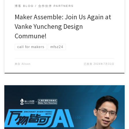
博客 BLOG
合作伙伴 PARTNERS
Maker Assemble: Join Us Again at
Vanke Yuncheng Design
Commune!
call for makers
mfsz24
来自
Alison
已发表
2024年7月31日
“Enchant Everything with AI” interview […]