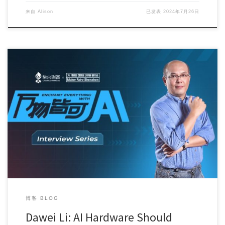
来自
Alison
已发表
2024年7月26日
“Enchant Everything with AI” interview […]
博客 BLOG
Dawei Li: AI Hardware Should