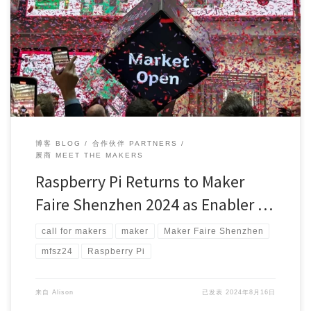
Exciting times are ahead for Raspberry Pi enthusia […]
博客 BLOG
合作伙伴 PARTNERS
展商 MEET THE MAKERS
Raspberry Pi Returns to Maker
Faire Shenzhen 2024 as Enabler …
call for makers
maker
Maker Faire Shenzhen
mfsz24
Raspberry Pi
来自
Alison
已发表
2024年8月16日