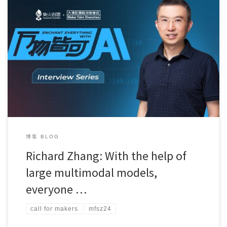
“Enchant Everything with AI” interview […]
博客 BLOG
Richard Zhang: With the help of
large multimodal models,
everyone …
call for makers
mfsz24