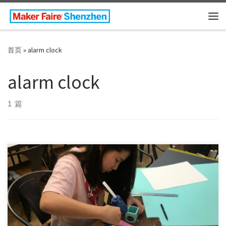
Skip to content
主
首页
»
alarm clock
alarm clock
1 篇
Maker: Juhee Seo usually turns off the alarm clock […]