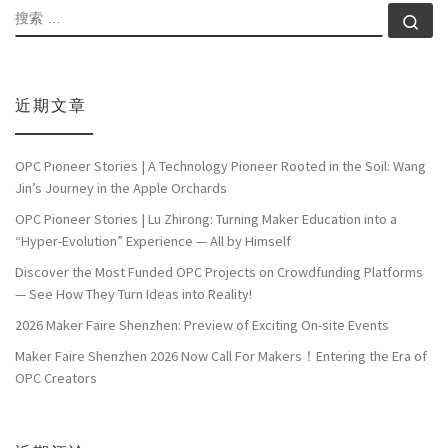
搜索
搜索
近期文章
OPC Pioneer Stories | A Technology Pioneer Rooted in the Soil: Wang
Jin’s Journey in the Apple Orchards
OPC Pioneer Stories | Lu Zhirong: Turning Maker Education into a
“Hyper-Evolution” Experience — All by Himself
Discover the Most Funded OPC Projects on Crowdfunding Platforms
— See How They Turn Ideas into Reality!
2026 Maker Faire Shenzhen: Preview of Exciting On-site Events
Maker Faire Shenzhen 2026 Now Call For Makers！Entering the Era of
OPC Creators