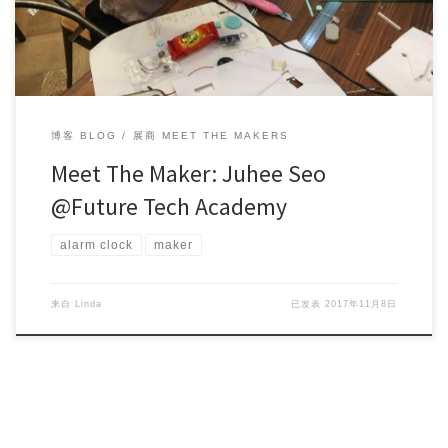
博客 BLOG
展商 MEET THE MAKERS
Meet The Maker: Juhee Seo
@Future Tech Academy
alarm clock
maker
来自
Linda
已发表
2017年11月8日