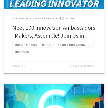
INNOVATION AMBASSADOR
博客 BLOG
Meet 100 Innovation Ambassadors
| Makers, Assemble! Join Us in …
call for makers
maker
Maker Faire Shenzhen
mfsz2025
来自
Ethan
已发表
2025年9月26日