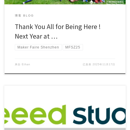
博客 BLOG
Thank You All for Being Here !
Next Year at …
Maker Faire Shenzhen
MFSZ25
来自
Ethan
已发表
2025年11月17日
Many have wondered: How many people are behind the […]