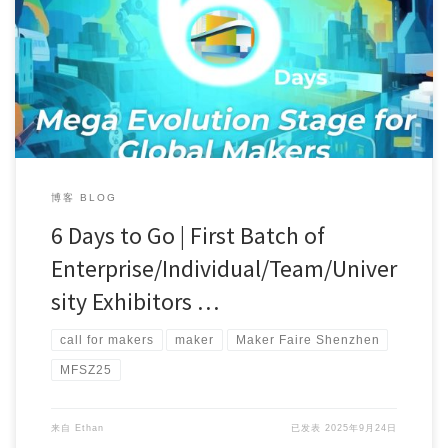
Maker Faire Shenzhen 2025CALL4MAKERS Countdown 6 D […]
博客 BLOG
6 Days to Go | First Batch of
Enterprise/Individual/Team/Univer
sity Exhibitors …
call for makers
maker
Maker Faire Shenzhen
MFSZ25
来自
Ethan
已发表
2025年9月24日