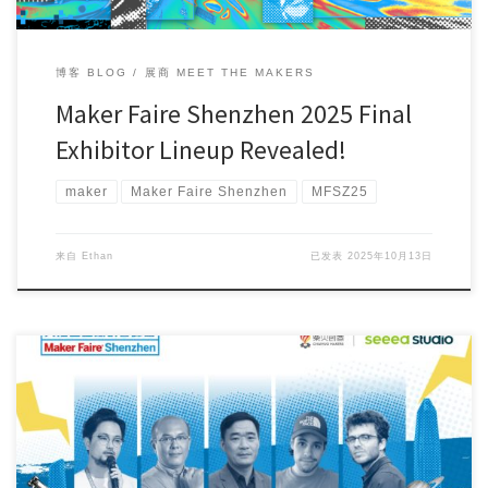
博客 BLOG
展商 MEET THE MAKERS
Maker Faire Shenzhen 2025 Final
Exhibitor Lineup Revealed!
maker
Maker Faire Shenzhen
MFSZ25
来自
Ethan
已发表
2025年10月13日
Time flies, and the exhibition opening is drawing […]