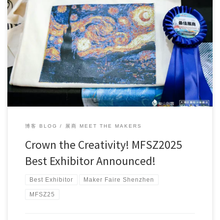
Maker Faire Shenzhen 2025 Comes to a Successful Cl […]
博客 BLOG
展商 MEET THE MAKERS
Crown the Creativity! MFSZ2025
Best Exhibitor Announced!
Best Exhibitor
Maker Faire Shenzhen
MFSZ25