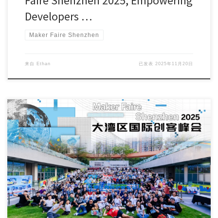
Faire Shenzhen 2025, Empowering
Developers …
Maker Faire Shenzhen
来自
Ethan
已发表
2025年11月20日
Maker Faire Shenzhen 2025 has come to a successful […]