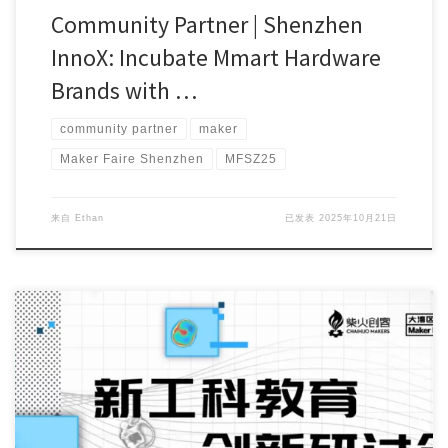
Community Partner | Shenzhen
InnoX: Incubate Mmart Hardware
Brands with …
community partner
maker
Maker Faire Shenzhen
MFSZ25
来自
Ethan
已发表
2025年10月21日
Maker Faire Shenzhen 2025, themed “AI and More Thi […]