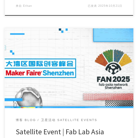
来自
Ethan
已发表
2025年10月21日
Maker Faire Shenzhen 2025, themed “AI and More Thi […]
博客 BLOG
卫星活动 SATELLITE EVENTS
Satellite Event | Fab Lab Asia