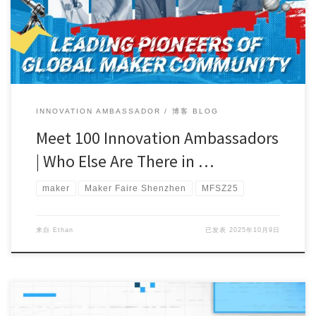
INNOVATION AMBASSADOR
博客 BLOG
Meet 100 Innovation Ambassadors
| Who Else Are There in …
maker
Maker Faire Shenzhen
MFSZ25
来自
Ethan
已发表
2025年10月9日