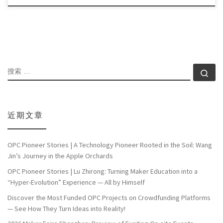
搜索
搜索
近期文章
OPC Pioneer Stories | A Technology Pioneer Rooted in the Soil: Wang
Jin’s Journey in the Apple Orchards
OPC Pioneer Stories | Lu Zhirong: Turning Maker Education into a
“Hyper-Evolution” Experience — All by Himself
Discover the Most Funded OPC Projects on Crowdfunding Platforms
— See How They Turn Ideas into Reality!