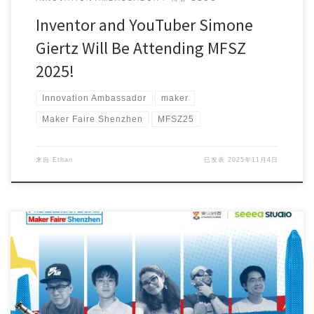
Inventor and YouTuber Simone
Giertz Will Be Attending MFSZ
2025!
Innovation Ambassador
maker
Maker Faire Shenzhen
MFSZ25
来自
Ethan
已发表
2025年11月4日
Maker Faire Shenzhen 2025 is counting down! 🎉 Have […]