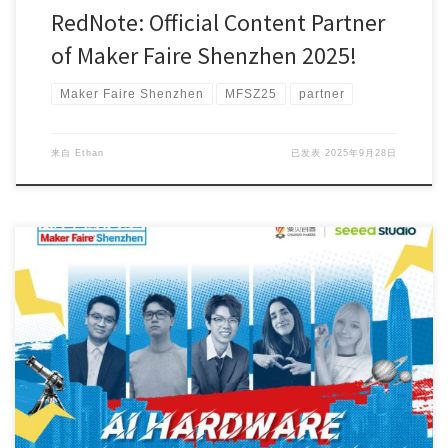
RedNote: Official Content Partner
of Maker Faire Shenzhen 2025!
Maker Faire Shenzhen
MFSZ25
partner
来自
Ethan
已发表
2025年9月28日
September is here, bringing us one step closer to […]