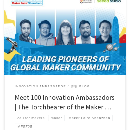
Days seem to drag on when you’re lost in ant […]
INNOVATION AMBASSADOR
博客 BLOG
Meet 100 Innovation Ambassadors
| The Torchbearer of the Maker …
call for makers
maker
Maker Faire Shenzhen
MFSZ25