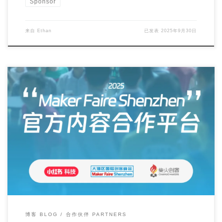
Sponsor
来自
Ethan
已发表
2025年9月30日
Exciting Partnership Alert! We’re absolutely […]
博客 BLOG
合作伙伴 PARTNERS