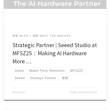
博客 BLOG
展商 MEET THE MAKERS
Strategic Partner | Seeed Studio at
MFSZ25：Making AI Hardware
More …
maker
Maker Faire Shenzhen
MFSZ25
Seeed
Strategic Partner
展商
来自
Ethan
已发表
2025年11月13日