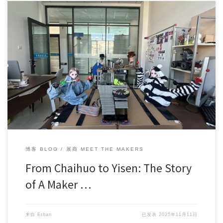
Maker Faire Shenzhen 2025 is approaching, bringing […]
博客 BLOG
展商 MEET THE MAKERS
From Chaihuo to Yisen: The Story
of A Maker …
来自
Ethan
已发表
2025年11月11日