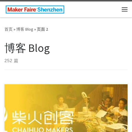
Skip to content
主
首页
»
博客 Blog
»
页面 2
博客 Blog
252 篇
Standing among the world’s largest Maker Fai […]