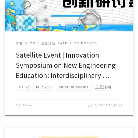
博客 BLOG
卫星活动 SATELLITE EVENTS
Satellite Event | Innovation
Symposium on New Engineering
Education: Interdisciplinary …
MFSZ
MFSZ25
satellite events
卫星活动
来自
Ethan
已发表
2025年10月21日