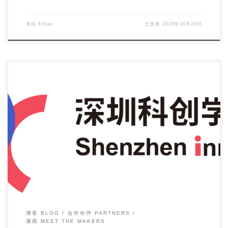
来自
Ethan
已发表
2025年10月23日
For this year, Maker Faire Shenzhen 2025 returns w […]
博客 BLOG
合作伙伴 PARTNERS
展商 MEET THE MAKERS