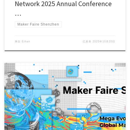
Network 2025 Annual Conference
…
Maker Faire Shenzhen
来自
Ethan
已发表
2025年10月20日
Hi makers！ From our Call for Makers launch on June […]