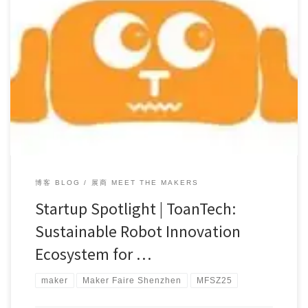
Time flies, Maker Faire Shenzhen has now reached i […]
博客 BLOG
展商 MEET THE MAKERS
Startup Spotlight | ToanTech:
Sustainable Robot Innovation
Ecosystem for …
maker
Maker Faire Shenzhen
MFSZ25