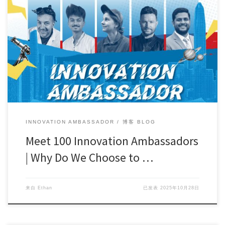
October draws to a close, and with the arrival of […]
INNOVATION AMBASSADOR
博客 BLOG
Meet 100 Innovation Ambassadors
| Why Do We Choose to …
来自
Ethan
已发表
2025年10月28日