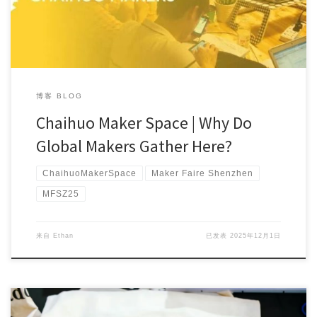
博客 BLOG
Chaihuo Maker Space | Why Do
Global Makers Gather Here?
ChaihuoMakerSpace
Maker Faire Shenzhen
MFSZ25
来自
Ethan
已发表
2025年12月1日