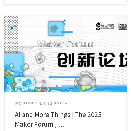
Final Countdown! 9 days left to go！ Maker Faire Sh […]
博客 BLOG
论坛演讲 FORUM
AI and More Things | The 2025
Maker Forum , …