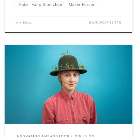
Maker Faire Shenzhen
Maker Forum
来自
Ethan
已发表
2025年11月7日
Intro: From the wake-up machine to the iconic Truc […]
INNOVATION AMBASSADOR
博客 BLOG