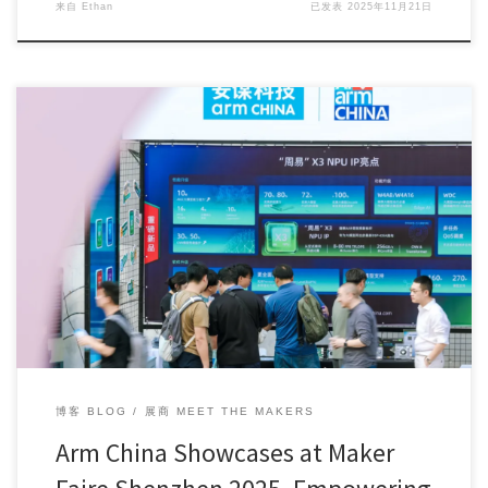
来自
Ethan
已发表
2025年11月21日
On November 15-16, Maker Faire Shenzhen 2025 was s […]
博客 BLOG
展商 MEET THE MAKERS
Arm China Showcases at Maker