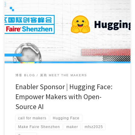
What happens when one of the world’s most ac […]
博客 BLOG
展商 MEET THE MAKERS
Enabler Sponsor | Hugging Face:
Empower Makers with Open-
Source AI
call for makers
Hugging Face
Make Faire Shenzhen
maker
mfsz2025