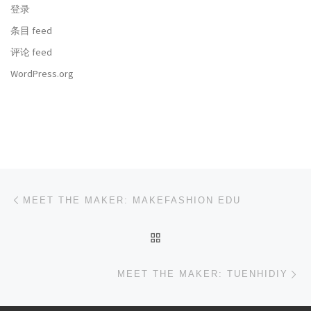
登录
条目 feed
评论 feed
WordPress.org
文章导航
上一篇
MEET THE MAKER: MAKEFASHION EDU
返回文章列表
下
MEET THE MAKER: TUENHIDIY