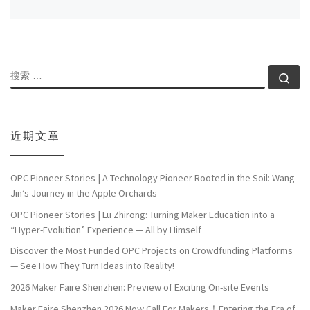
搜索
搜索
近期文章
OPC Pioneer Stories | A Technology Pioneer Rooted in the Soil: Wang
Jin’s Journey in the Apple Orchards
OPC Pioneer Stories | Lu Zhirong: Turning Maker Education into a
“Hyper-Evolution” Experience — All by Himself
Discover the Most Funded OPC Projects on Crowdfunding Platforms
— See How They Turn Ideas into Reality!
2026 Maker Faire Shenzhen: Preview of Exciting On-site Events
Maker Faire Shenzhen 2026 Now Call For Makers！Entering the Era of