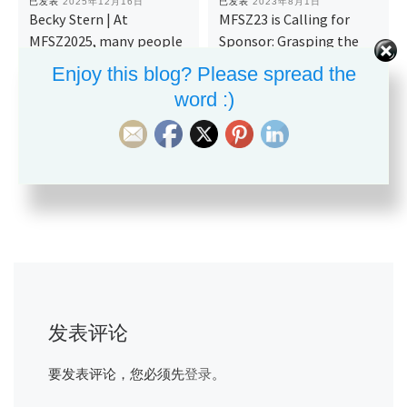
已发表
2025年12月16日
已发表
2023年8月1日
Becky Stern | At
MFSZ23 is Calling for
MFSZ2025, many people
Sponsor: Grasping the
have their own
Opportunity to Engage
Enjoy this blog? Please spread the
businesses!
with the Hard-Tech
word :)
Community!
发表评论
要发表评论，您必须先
登录
。