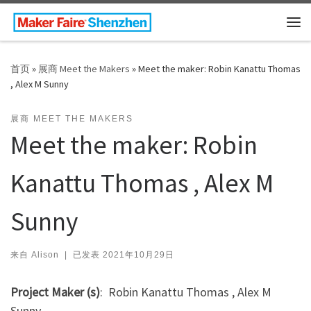
Skip to content
主
首页
»
展商 Meet the Makers
»
Meet the maker: Robin Kanattu Thomas
, Alex M Sunny
展商 MEET THE MAKERS
Meet the maker: Robin
Kanattu Thomas , Alex M
Sunny
来自
Alison
|
已发表
2021年10月29日
Project Maker (s)
: Robin Kanattu Thomas , Alex M
Sunny