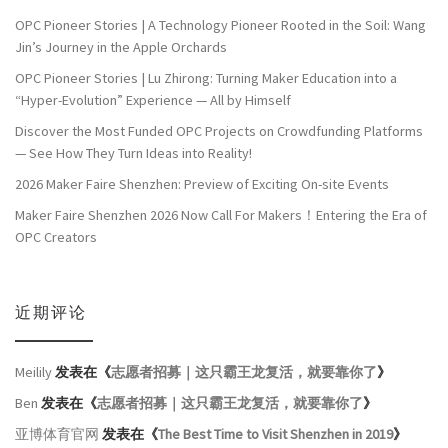
OPC Pioneer Stories | A Technology Pioneer Rooted in the Soil: Wang
Jin’s Journey in the Apple Orchards
OPC Pioneer Stories | Lu Zhirong: Turning Maker Education into a
“Hyper-Evolution” Experience — All by Himself
Discover the Most Funded OPC Projects on Crowdfunding Platforms
— See How They Turn Ideas into Reality!
2026 Maker Faire Shenzhen: Preview of Exciting On-site Events
Maker Faire Shenzhen 2026 Now Call For Makers！Entering the Era of
OPC Creators
近期评论
Meilily
发表在《
志愿者招募｜这只霸王龙复活，就要靠你了
》
Ben
发表在《
志愿者招募｜这只霸王龙复活，就要靠你了
》
亚博体育官网
发表在《
The Best Time to Visit Shenzhen in 2019
》