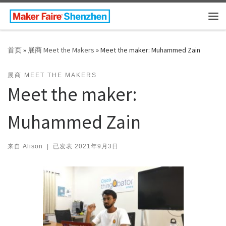
Skip to content
主
首页
»
展商 Meet the Makers
»
Meet the maker: Muhammed Zain
展商 MEET THE MAKERS
Meet the maker:
Muhammed Zain
来自
Alison
|
已发表
2021年9月3日