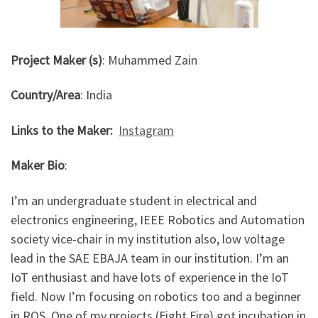
Project Maker (s)
: Muhammed Zain
Country/Area
:
India
Links to the Maker:
Instagram
Maker Bio
:
I’m an undergraduate student in electrical and
electronics engineering, IEEE Robotics and Automation
society vice-chair in my institution also, low voltage
lead in the SAE EBAJA team in our institution. I’m an
IoT enthusiast and have lots of experience in the IoT
field. Now I’m focusing on robotics too and a beginner
in ROS. One of my projects (Fight Fire) got incubation in