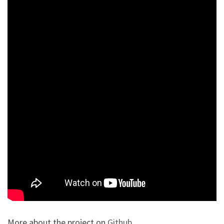
More about the project on
Github
.