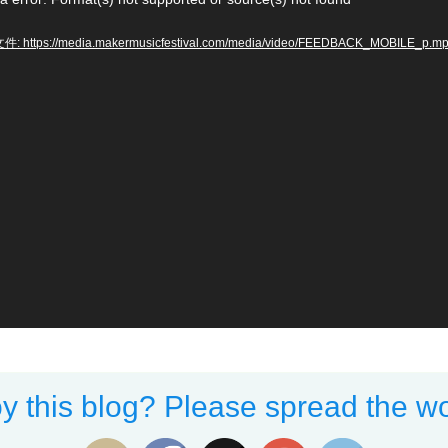
: https://media.makermusicfestival.com/media/video/FEEDBACK_MOBILE_p.m
y this blog? Please spread the wo