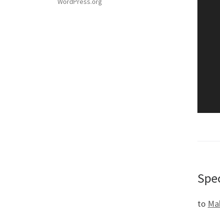
WordPress.org
Spe
to
Mak