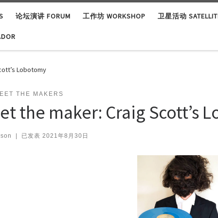
S
论坛演讲 FORUM
工作坊 WORKSHOP
卫星活动 SATELLITE
ADOR
cott’s Lobotomy
EET THE MAKERS
et the maker: Craig Scott’s 
ison
|
已发表
2021年8月30日