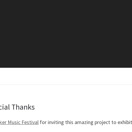
cial Thanks
er Music Festival
for inviting this amazing project to exhib