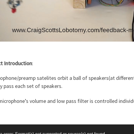
t Introduction
:
ophone/preamp satelites orbit a ball of speakers(at differen
y pass each set of speakers.
icrophone’s volume and low pass filter is controlled individu
a error: Format(s) not supported or source(s) not found