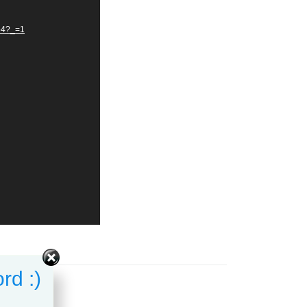
p4?_=1
rd :)