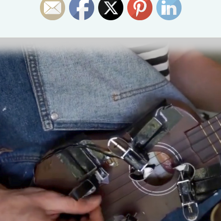
ct Name
: RoboUke Prototype Improvisations