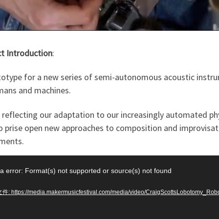
t Introduction
:
totype for a new series of semi-autonomous acoustic instr
mans and machines.
 reflecting our adaptation to our increasingly automated phy
o prise open new approaches to composition and improvisati
uments.
a error: Format(s) not supported or source(s) not found
: https://media.makermusicfestival.com/media/video/CraigScottsLobotomy_R