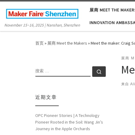
Skip to content
展商 MEET THE MAKER
INNOVATION AMBASS
November 15~16, 2025 | Nanshan, Shenzhen
首页
»
展商 Meet the Makers
»
Meet the maker: Craig S
展商 M
Me
搜索
搜索 …
来自
Al
近期文章
OPC Pioneer Stories | A Technology
Pioneer Rooted in the Soil: Wang Jin’s
Journey in the Apple Orchards