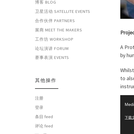
博客 BLOG
卫星活动 SATELLITE EVENTS
合作伙伴 PARTNERS
展商 MEET THE MAKERS
Projec
工作坊 WORKSHOP
A Pro
论坛演讲 FORUM
by hu
赛事表演 EVENTS
Whilst
to als
其他操作
instr
视
注册
Medi
频
登录
播
条目 feed
下载文件
放
评论 feed
器