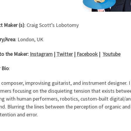
t Maker (s)
: Craig Scott’s Lobotomy
ry/Area
: London, UK
 to the Maker:
Instagram
|
Twitter
|
Facebook
|
Youtube
 Bio
:
a composer, improvising guitarist, and instrument designer
rmers focusing on the disquieting tension that exists bet
ng with human performers, robotics, custom-built digital/an
nd. Blurring the lines between the perception of organic and 
tention and error.