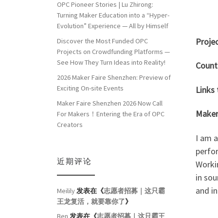
OPC Pioneer Stories | Lu Zhirong:
Turning Maker Education into a “Hyper-
Evolution” Experience — All by Himself
Projec
Discover the Most Funded OPC
Projects on Crowdfunding Platforms —
See How They Turn Ideas into Reality!
Count
2026 Maker Faire Shenzhen: Preview of
Exciting On-site Events
Links
Maker Faire Shenzhen 2026 Now Call
Maker
For Makers！Entering the Era of OPC
Creators
I am 
perfo
近期评论
Worki
in sou
and in
Meilily
发表在《
志愿者招募｜这只霸
王龙复活，就要靠你了
》
Ben
发表在《
志愿者招募｜这只霸王