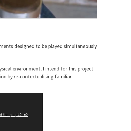
uments designed to be played simultaneously
sical environment, I intend for this project
on by re-contextualising familiar
oboUke_p.mp4?_=2