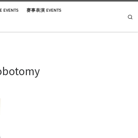
 EVENTS
赛事表演 EVENTS
Se
Lobotomy