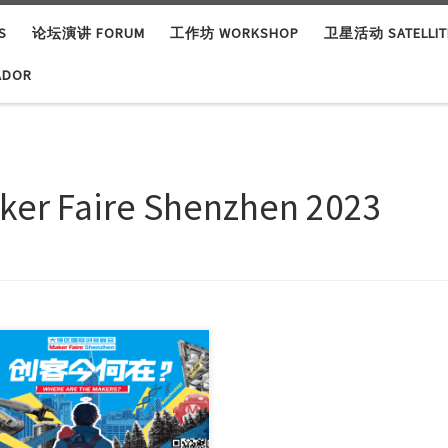
S
论坛演讲 FORUM
工作坊 WORKSHOP
卫星活动 SATELLITE
ADOR
ker Faire Shenzhen 2023
e its launch in 2012, Maker Faire
zhen, or […]