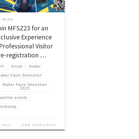
 BLOG
oin MFSZ23 for an
xclusive Experience
Professional Visitor
re-registration …
IY
forum
maker
aker Faire Shenzhen
Maker Faire Shenzhen
2023
atellite events
orkshop
自
Alison
已发表
2023年10月20日