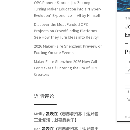
OPC Pioneer Stories | Lu Zhirong:
Turning Maker Education into a “Hyper-
Evolution” Experience — All by Himself
博客
Discover the Most Funded OPC
J
Projects on Crowdfunding Platforms —
E
See How They Turn Ideas into Reality!
– 
2026 Maker Faire Shenzhen: Preview of
P
Exciting On-site Events
Maker Faire Shenzhen 2026 Now Call
D
For Makers！Entering the Era of OPC
M
Creators
s
近期评论
W
Meilily
发表在《
志愿者招募｜这只霸
来
王龙复活，就要靠你了
》
Ben
发表在《
志愿者招募｜这只霸王