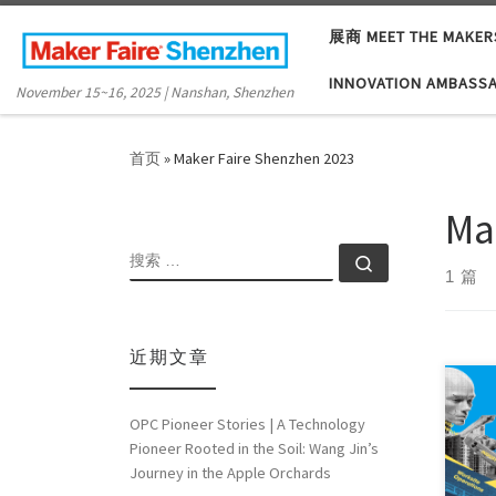
Skip to content
展商 MEET THE MAKER
INNOVATION AMBASS
November 15~16, 2025 | Nanshan, Shenzhen
首页
»
Maker Faire Shenzhen 2023
Ma
搜索
搜索 …
1 篇
近期文章
OPC Pioneer Stories | A Technology
Sinc
Pioneer Rooted in the Soil: Wang Jin’s
Shen
Journey in the Apple Orchards