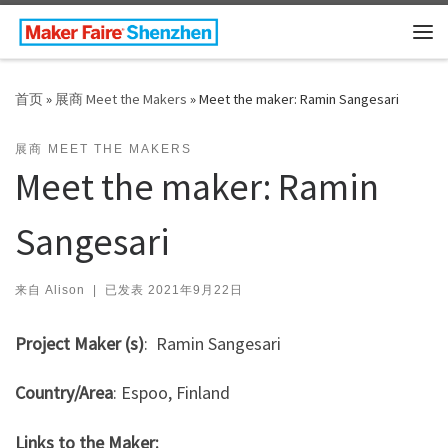
Skip to content
主
首页
»
展商 Meet the Makers
»
Meet the maker: Ramin Sangesari
展商 MEET THE MAKERS
Meet the maker: Ramin
Sangesari
来自
Alison
|
已发表
2021年9月22日
Project Maker (s)
: Ramin Sangesari
Country/Area
: Espoo, Finland
Links to the Maker: