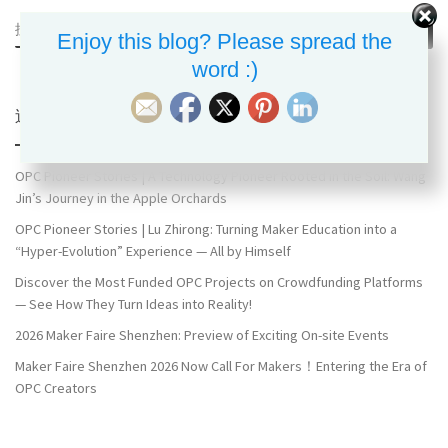
搜索
搜索
Enjoy this blog? Please spread the
word :)
近期文章
OPC Pioneer Stories | A Technology Pioneer Rooted in the Soil: Wang
Jin’s Journey in the Apple Orchards
OPC Pioneer Stories | Lu Zhirong: Turning Maker Education into a
“Hyper-Evolution” Experience — All by Himself
Discover the Most Funded OPC Projects on Crowdfunding Platforms
— See How They Turn Ideas into Reality!
2026 Maker Faire Shenzhen: Preview of Exciting On-site Events
Maker Faire Shenzhen 2026 Now Call For Makers！Entering the Era of
OPC Creators