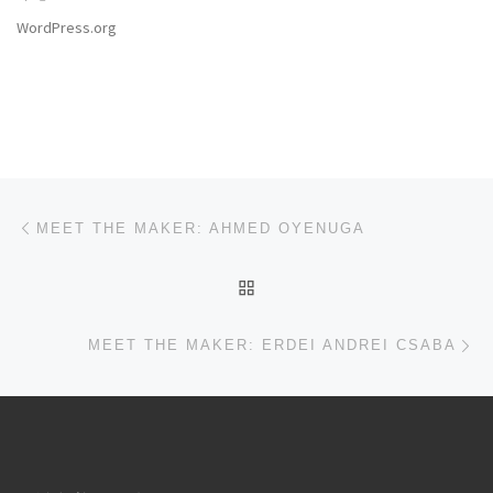
WordPress.org
文章导航
上一篇
MEET THE MAKER: AHMED OYENUGA
返回文章列表
下
MEET THE MAKER: ERDEI ANDREI CSABA