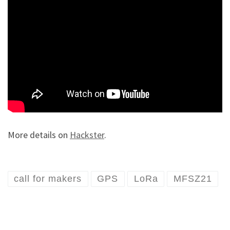
More details on
Hackster
.
call for makers
GPS
LoRa
MFSZ21