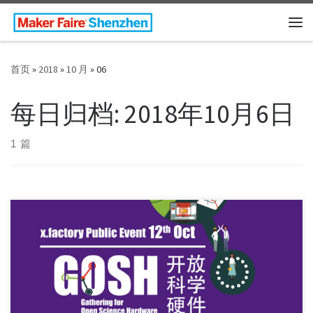
Skip to content
主
首页
»
2018
»
10 月
»
06
每日归档:
2018年10月6日
1 篇
Schedule: 18:30 GOSH Open Floor: project showcase […]