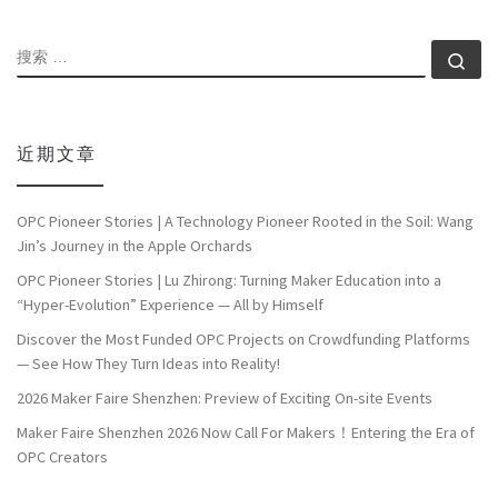
搜索
搜索
近期文章
OPC Pioneer Stories | A Technology Pioneer Rooted in the Soil: Wang
Jin’s Journey in the Apple Orchards
OPC Pioneer Stories | Lu Zhirong: Turning Maker Education into a
“Hyper-Evolution” Experience — All by Himself
Discover the Most Funded OPC Projects on Crowdfunding Platforms
— See How They Turn Ideas into Reality!
2026 Maker Faire Shenzhen: Preview of Exciting On-site Events
Maker Faire Shenzhen 2026 Now Call For Makers！Entering the Era of
OPC Creators