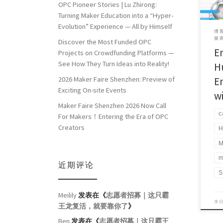
OPC Pioneer Stories | Lu Zhirong:
Turning Maker Education into a “Hyper-
Evolution” Experience — All by Himself
博客
展商
Discover the Most Funded OPC
E
Projects on Crowdfunding Platforms —
See How They Turn Ideas into Reality!
H
E
2026 Maker Faire Shenzhen: Preview of
Exciting On-site Events
w
Maker Faire Shenzhen 2026 Now Call
c
For Makers！Entering the Era of OPC
Creators
H
M
m
近期评论
S
Meilily
发表在《
志愿者招募｜这只霸
来
王龙复活，就要靠你了
》
Ben
发表在《
志愿者招募｜这只霸王