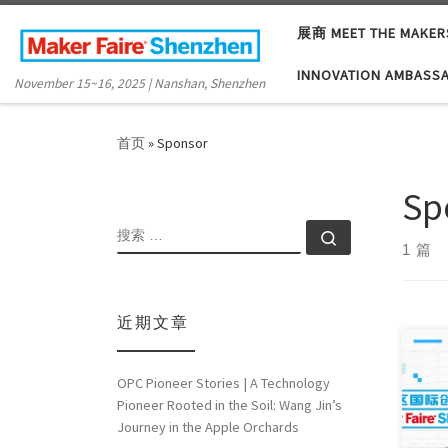
Skip to content
展商 MEET THE MAKER
INNOVATION AMBASS
November 15~16, 2025 | Nanshan, Shenzhen
首页
»
Sponsor
Sp
搜索
搜索 …
1 篇
近期文章
OPC Pioneer Stories | A Technology
What
Pioneer Rooted in the Soil: Wang Jin’s
worl
Journey in the Apple Orchards