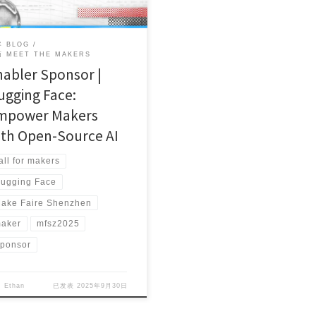
 BLOG
 MEET THE MAKERS
nabler Sponsor |
ugging Face:
mpower Makers
ith Open-Source AI
all for makers
ugging Face
ake Faire Shenzhen
aker
mfsz2025
ponsor
自
Ethan
已发表
2025年9月30日