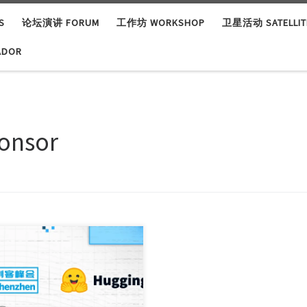
S
论坛演讲 FORUM
工作坊 WORKSHOP
卫星活动 SATELLITE
ADOR
onsor
 happens when one of the
d’s most ac […]