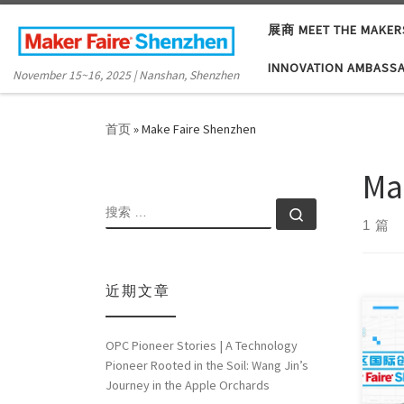
Skip to content
展商 MEET THE MAKER
INNOVATION AMBASS
November 15~16, 2025 | Nanshan, Shenzhen
首页
»
Make Faire Shenzhen
Ma
搜索
搜索 …
1 篇
近期文章
OPC Pioneer Stories | A Technology
What
Pioneer Rooted in the Soil: Wang Jin’s
worl
Journey in the Apple Orchards