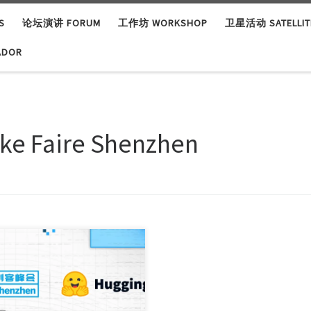
S
论坛演讲 FORUM
工作坊 WORKSHOP
卫星活动 SATELLITE
ADOR
ke Faire Shenzhen
 happens when one of the
d’s most ac […]