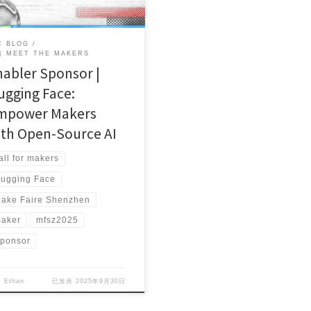
 BLOG
 MEET THE MAKERS
nabler Sponsor |
ugging Face:
mpower Makers
ith Open-Source AI
all for makers
ugging Face
ake Faire Shenzhen
aker
mfsz2025
ponsor
自
Ethan
已发表
2025年9月30日