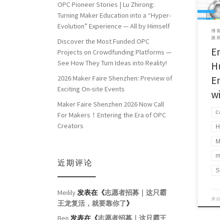
OPC Pioneer Stories | Lu Zhirong:
Turning Maker Education into a “Hyper-
Evolution” Experience — All by Himself
博客
展商
Discover the Most Funded OPC
E
Projects on Crowdfunding Platforms —
See How They Turn Ideas into Reality!
H
E
2026 Maker Faire Shenzhen: Preview of
Exciting On-site Events
w
Maker Faire Shenzhen 2026 Now Call
c
For Makers！Entering the Era of OPC
Creators
H
M
m
近期评论
S
Meilily
发表在《
志愿者招募｜这只霸
来
王龙复活，就要靠你了
》
Ben
发表在《
志愿者招募｜这只霸王