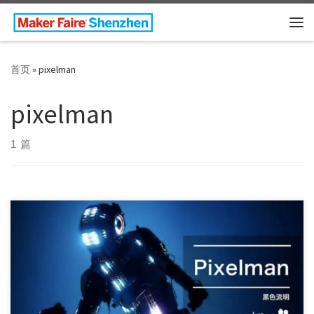
Skip to content
主
首页
»
pixelman
pixelman
1 篇
自从前几天的苹果发布会之后 不少人都想赶紧入手最新的
iPhone x 把玩它的“刘海”、“无线充电” […]