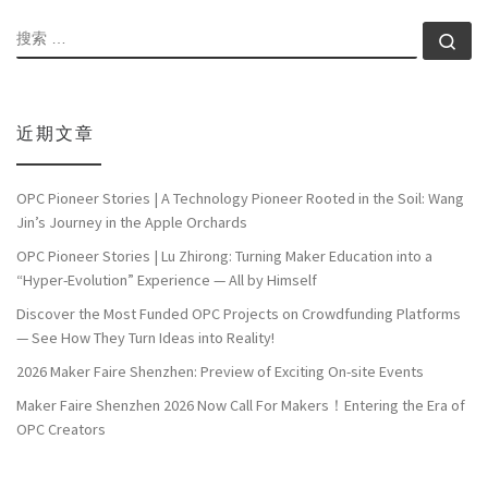
搜索
搜索
近期文章
OPC Pioneer Stories | A Technology Pioneer Rooted in the Soil: Wang
Jin’s Journey in the Apple Orchards
OPC Pioneer Stories | Lu Zhirong: Turning Maker Education into a
“Hyper-Evolution” Experience — All by Himself
Discover the Most Funded OPC Projects on Crowdfunding Platforms
— See How They Turn Ideas into Reality!
2026 Maker Faire Shenzhen: Preview of Exciting On-site Events
Maker Faire Shenzhen 2026 Now Call For Makers！Entering the Era of
OPC Creators