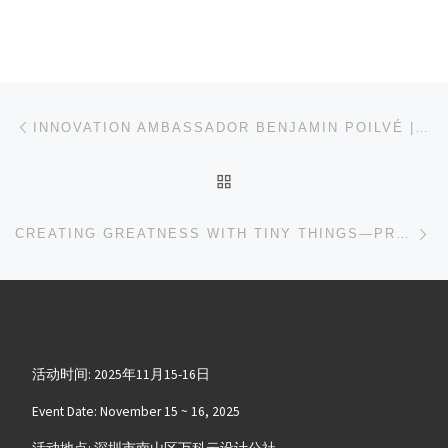
文章导航
上一篇
INNOVATION AMBASSADOR BENJAMIN POILVÉ | MUSICAL INSTRUMENTS WILL GREATLY BENEFIT FROM AI TECHNOLOGY IN THE FUTURE
返回文章列表
下
CREATING GREATNESS WITH TINY THINGS—PROFESSOR MARCELO ROVAI’S JOURNEY OF PASSING THE TORCH
活动时间: 2025年11月15-16日
Event Date: November 15 ~ 16, 2025