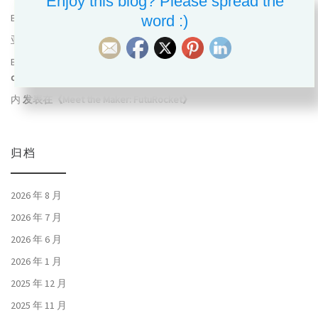
Enjoy this blog? Please spread the
Ben
发表在《
志愿者招募｜这只霸王龙复活，就要靠你了
》
word :)
亚博体育官网
发表在《
The Best Time to Visit Shenzhen in 2019
》
Bernd R
发表在《
MFSZ19: To the Heart of Community, to the Cluster
of Industry
》
内
发表在《
Meet the Maker: FutuRocket
》
归档
2026 年 8 月
2026 年 7 月
2026 年 6 月
2026 年 1 月
2025 年 12 月
2025 年 11 月