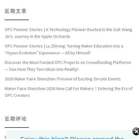
近期文章
OPC Pioneer Stories | A Technology Pioneer Rooted in the Soil: Wang
Jin’s Journey in the Apple Orchards
OPC Pioneer Stories | Lu Zhirong: Turning Maker Education into a
“Hyper-Evolution” Experience — All by Himself
Discover the Most Funded OPC Projects on Crowdfunding Platforms
— See How They Turn Ideas into Reality!
2026 Maker Faire Shenzhen: Preview of Exciting On-site Events
Maker Faire Shenzhen 2026 Now Call For Makers！Entering the Era of
OPC Creators
近期评论
Meilily
发表在《
志愿者招募｜这只霸王龙复活，就要靠你了
》