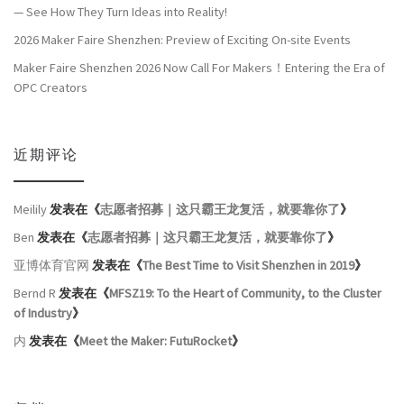
— See How They Turn Ideas into Reality!
2026 Maker Faire Shenzhen: Preview of Exciting On-site Events
Maker Faire Shenzhen 2026 Now Call For Makers！Entering the Era of
OPC Creators
近期评论
Meilily
发表在《
志愿者招募｜这只霸王龙复活，就要靠你了
》
Ben
发表在《
志愿者招募｜这只霸王龙复活，就要靠你了
》
亚博体育官网
发表在《
The Best Time to Visit Shenzhen in 2019
》
Bernd R
发表在《
MFSZ19: To the Heart of Community, to the Cluster
of Industry
》
内
发表在《
Meet the Maker: FutuRocket
》