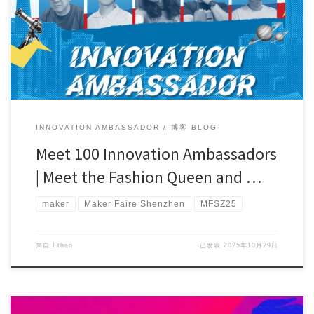
Maker Faire Shenzhen 2025 is counting down! 🎉 Have […]
INNOVATION AMBASSADOR
博客 BLOG
Meet 100 Innovation Ambassadors
| Meet the Fashion Queen and …
maker
Maker Faire Shenzhen
MFSZ25
来自
Ethan
已发表
2025年10月29日