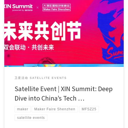
Maker Faire Shenzhen 2025, themed “AI and More Thi […]
卫星活动 SATELLITE EVENTS
Satellite Event | XIN Summit: Deep
Dive into China’s Tech …
maker
Maker Faire Shenzhen
MFSZ25
satellite events