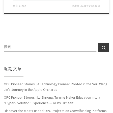
来自
Ethan
已发表
2025年10月29日
搜索
搜索
近期文章
OPC Pioneer Stories | A Technology Pioneer Rooted in the Soil: Wang
Jin’s Journey in the Apple Orchards
OPC Pioneer Stories | Lu Zhirong: Turning Maker Education into a
“Hyper-Evolution” Experience — All by Himself
Discover the Most Funded OPC Projects on Crowdfunding Platforms