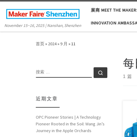
Skip to content
展商 MEET THE MAKER
INNOVATION AMBASS
November 15~16, 2025 | Nanshan, Shenzhen
首页
»
2024
»
9 月
»
11
每
搜索
搜索 …
1 篇
近期文章
OPC Pioneer Stories | A Technology
Time
Pioneer Rooted in the Soil: Wang Jin’s
has 
Journey in the Apple Orchards