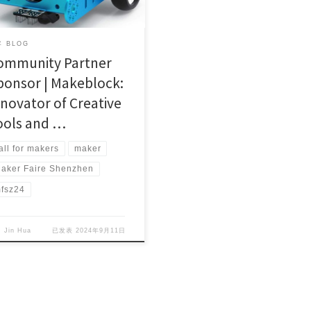
 BLOG
ommunity Partner
ponsor | Makeblock:
nnovator of Creative
ools and …
all for makers
maker
aker Faire Shenzhen
fsz24
自
Jin Hua
已发表
2024年9月11日