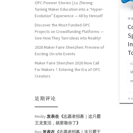
OPC Pioneer Stories | Lu Zhirong:
Turning Maker Education into a “Hyper-
Evolution” Experience — All by Himself
博客
Discover the Most Funded OPC
C
Projects on Crowdfunding Platforms —
S
See How They Turn Ideas into Reality!
I
2026 Maker Faire Shenzhen: Preview of
T
Exciting On-site Events
Maker Faire Shenzhen 2026 Now Call
c
For Makers！Entering the Era of OPC
M
Creators
m
近期评论
来
Meilily
发表在《
志愿者招募｜这只霸
王龙复活，就要靠你了
》
Ben
发表在《
志愿者招募｜这只霸王