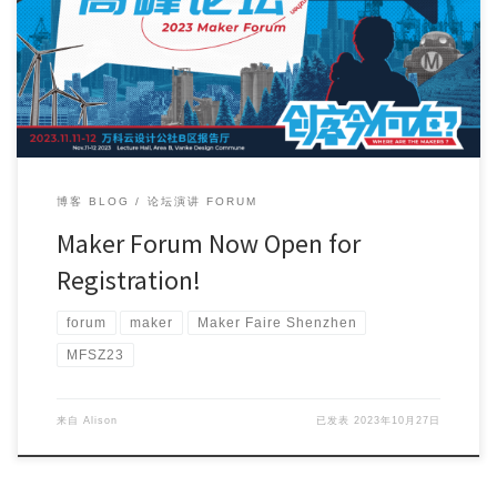
Countdown to Maker Faire Shenzhen 2023 15 days to […]
博客 BLOG
论坛演讲 FORUM
Maker Forum Now Open for
Registration!
forum
maker
Maker Faire Shenzhen
MFSZ23
来自
Alison
已发表
2023年10月27日