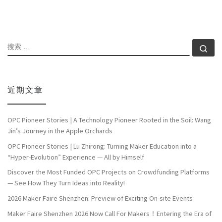
搜索
搜索
近期文章
OPC Pioneer Stories | A Technology Pioneer Rooted in the Soil: Wang
Jin’s Journey in the Apple Orchards
OPC Pioneer Stories | Lu Zhirong: Turning Maker Education into a
“Hyper-Evolution” Experience — All by Himself
Discover the Most Funded OPC Projects on Crowdfunding Platforms
— See How They Turn Ideas into Reality!
2026 Maker Faire Shenzhen: Preview of Exciting On-site Events
Maker Faire Shenzhen 2026 Now Call For Makers！Entering the Era of