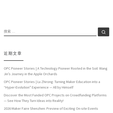
搜索
搜索
近期文章
OPC Pioneer Stories | A Technology Pioneer Rooted in the Soil: Wang
Jin’s Journey in the Apple Orchards
OPC Pioneer Stories | Lu Zhirong: Turning Maker Education into a
“Hyper-Evolution” Experience — All by Himself
Discover the Most Funded OPC Projects on Crowdfunding Platforms
— See How They Turn Ideas into Reality!
2026 Maker Faire Shenzhen: Preview of Exciting On-site Events