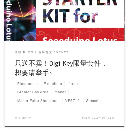
11月9－10日，深圳 Digi-Key 得捷电子将首次参加 『大湾区国
际创客峰会暨Maker Fa […]
博客 BLOG
赛事表演 EVENTS
只送不卖！Digi-Key限量套件，
想要请举手~
Electronics
Exhibition
forum
Greater Bay Area
maker
Maker Faire Shenzhen
MFSZ19
Summit
来自
Meilily
已发表
2019年10月21日