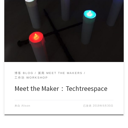
Projects to be showcased: Wizards’ IOT Fashi […]
博客 BLOG
展商 MEET THE MAKERS
工作坊 WORKSHOP
Meet the Maker：Techtreespace
来自
Alison
已发表
2018年9月30日