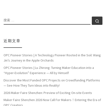
搜索
搜索
近期文章
OPC Pioneer Stories | A Technology Pioneer Rooted in the Soil: Wang
Jin’s Journey in the Apple Orchards
OPC Pioneer Stories | Lu Zhirong: Turning Maker Education into a
“Hyper-Evolution” Experience — All by Himself
Discover the Most Funded OPC Projects on Crowdfunding Platforms
— See How They Turn Ideas into Reality!
2026 Maker Faire Shenzhen: Preview of Exciting On-site Events
Maker Faire Shenzhen 2026 Now Call For Makers！Entering the Era of
OPC Creators