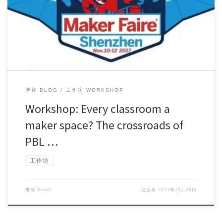
Workshop Topic: Every classroom a maker space? The […]
博客 BLOG
工作坊 WORKSHOP
Workshop: Every classroom a
maker space? The crossroads of
PBL …
工作坊
来自
Violet
已发表
2017年10月26日