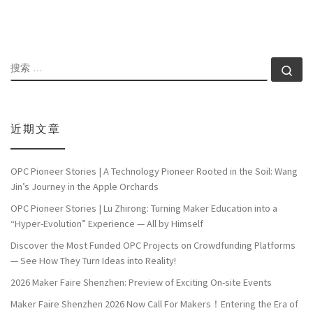
搜索
搜索
近期文章
OPC Pioneer Stories | A Technology Pioneer Rooted in the Soil: Wang
Jin’s Journey in the Apple Orchards
OPC Pioneer Stories | Lu Zhirong: Turning Maker Education into a
“Hyper-Evolution” Experience — All by Himself
Discover the Most Funded OPC Projects on Crowdfunding Platforms
— See How They Turn Ideas into Reality!
2026 Maker Faire Shenzhen: Preview of Exciting On-site Events
Maker Faire Shenzhen 2026 Now Call For Makers！Entering the Era of