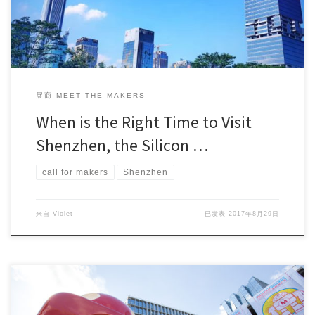
展商 MEET THE MAKERS
When is the Right Time to Visit
Shenzhen, the Silicon …
call for makers
Shenzhen
来自
Violet
已发表
2017年8月29日