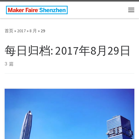
Skip to content
主
首页
»
2017
»
8 月
»
29
每日归档:
2017年8月29日
3 篇
Shenzhen has earned itself the name of “Silicon Va […]