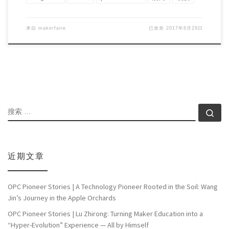
来自
makerfaire
已发表
2017年8月29日
搜索
搜索
近期文章
OPC Pioneer Stories | A Technology Pioneer Rooted in the Soil: Wang
Jin’s Journey in the Apple Orchards
OPC Pioneer Stories | Lu Zhirong: Turning Maker Education into a
“Hyper-Evolution” Experience — All by Himself