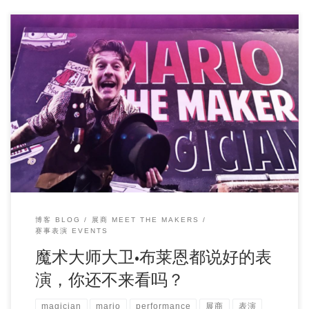
一家四口的流浪魔术style 开一辆1971年的复古面包车， 带着
美丽的妻子Katie和两个可爱的女 […]
博客 BLOG
展商 MEET THE MAKERS
赛事表演 EVENTS
魔术大师大卫•布莱恩都说好的表
演，你还不来看吗？
magician
mario
performance
展商
表演