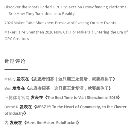
Discover the Most Funded OPC Projects on Crowdfunding Platforms
— See How They Turn Ideas into Reality!
2026 Maker Faire Shenzhen: Preview of Exciting On-site Events
Maker Faire Shenzhen 2026 Now Call For Makers！Entering the Era of
OPC Creators
近期评论
Meilily
发表在《
志愿者招募｜这只霸王龙复活，就要靠你了
》
Ben
发表在《
志愿者招募｜这只霸王龙复活，就要靠你了
》
亚博体育官网
发表在《
The Best Time to Visit Shenzhen in 2019
》
Bernd R
发表在《
MFSZ19: To the Heart of Community, to the Cluster
of Industry
》
内
发表在《
Meet the Maker: FutuRocket
》