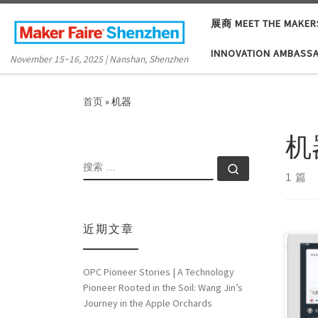
Skip to content
展商 MEET THE MAKER
INNOVATION AMBASS
November 15~16, 2025 | Nanshan, Shenzhen
首页
»
机器
机
搜索
搜索 …
1 篇
近期文章
OPC Pioneer Stories | A Technology
创客
Pioneer Rooted in the Soil: Wang Jin’s
团队
Journey in the Apple Orchards
会”