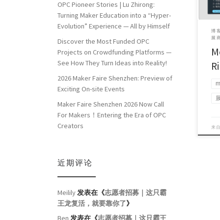
OPC Pioneer Stories | Lu Zhirong:
Turning Maker Education into a “Hyper-
Evolution” Experience — All by Himself
博客
展商
Discover the Most Funded OPC
M
Projects on Crowdfunding Platforms —
See How They Turn Ideas into Reality!
R
2026 Maker Faire Shenzhen: Preview of
m
Exciting On-site Events
Maker Faire Shenzhen 2026 Now Call
For Makers！Entering the Era of OPC
Creators
来
近期评论
Meilily
发表在《
志愿者招募｜这只霸
王龙复活，就要靠你了
》
Ben
发表在《
志愿者招募｜这只霸王