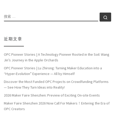
搜索
搜索
近期文章
OPC Pioneer Stories | A Technology Pioneer Rooted in the Soil: Wang
Jin’s Journey in the Apple Orchards
OPC Pioneer Stories | Lu Zhirong: Turning Maker Education into a
“Hyper-Evolution” Experience — All by Himself
Discover the Most Funded OPC Projects on Crowdfunding Platforms
— See How They Turn Ideas into Reality!
2026 Maker Faire Shenzhen: Preview of Exciting On-site Events
Maker Faire Shenzhen 2026 Now Call For Makers！Entering the Era of
OPC Creators