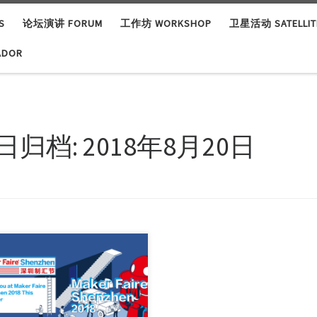
S
论坛演讲 FORUM
工作坊 WORKSHOP
卫星活动 SATELLITE
ADOR
日归档:
2018年8月20日
r Faire Shenzhen Will Take Place
CTOBER, 2018. We hope you’re
ing excited about returning to
r Faire Shenzhen 2018 and look
ard to meeting you all. And, the