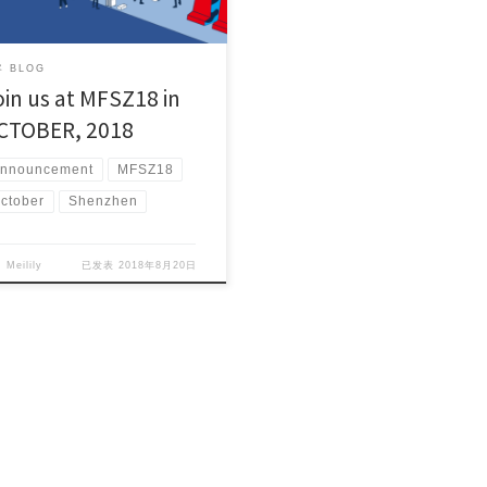
 Call for Makers will open next
, so stay tuned!
 BLOG
oin us at MFSZ18 in
CTOBER, 2018
nnouncement
MFSZ18
ctober
Shenzhen
自
Meilily
已发表
2018年8月20日