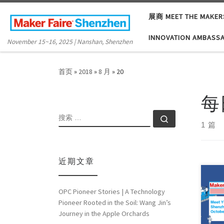
Skip to content
展商 MEET THE MAKER
INNOVATION AMBASS
November 15~16, 2025 | Nanshan, Shenzhen
首页
»
2018
»
8 月
»
20
每
搜索
搜索 …
1 篇
近期文章
Make
in O
OPC Pioneer Stories | A Technology
gett
Pioneer Rooted in the Soil: Wang Jin’s
Make
Journey in the Apple Orchards
forw