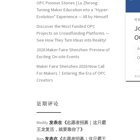
OPC Pioneer Stories | Lu Zhirong:
Open
week
Turning Maker Education into a “Hyper-
Evolution” Experience — All by Himself
博客
Discover the Most Funded OPC
J
Projects on Crowdfunding Platforms —
O
See How They Turn Ideas into Reality!
A
2026 Maker Faire Shenzhen: Preview of
Exciting On-site Events
O
Maker Faire Shenzhen 2026 Now Call
For Makers！Entering the Era of OPC
来
Creators
近期评论
Meilily
发表在《
志愿者招募｜这只霸
王龙复活，就要靠你了
》
Ben
发表在《
志愿者招募｜这只霸王