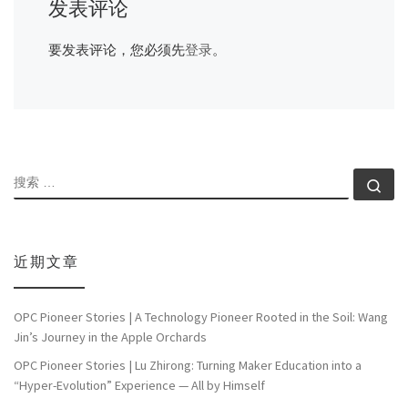
发表评论
要发表评论，您必须先
登录
。
搜索
搜索
近期文章
OPC Pioneer Stories | A Technology Pioneer Rooted in the Soil: Wang
Jin’s Journey in the Apple Orchards
OPC Pioneer Stories | Lu Zhirong: Turning Maker Education into a
“Hyper-Evolution” Experience — All by Himself