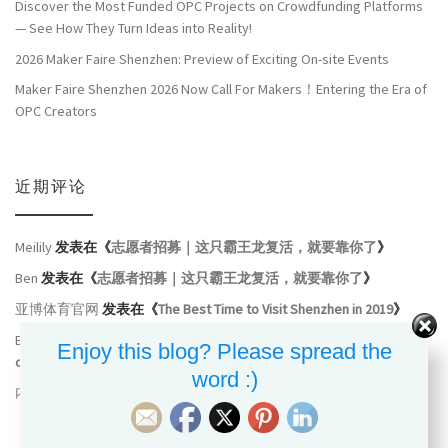
Discover the Most Funded OPC Projects on Crowdfunding Platforms
— See How They Turn Ideas into Reality!
2026 Maker Faire Shenzhen: Preview of Exciting On-site Events
Maker Faire Shenzhen 2026 Now Call For Makers！Entering the Era of
OPC Creators
近期评论
Meilily
发表在《
志愿者招募｜这只霸王龙复活，就要靠你了
》
Ben
发表在《
志愿者招募｜这只霸王龙复活，就要靠你了
》
亚博体育官网
发表在《
The Best Time to Visit Shenzhen in 2019
》
Bernd R
发表在《
MFSZ19: To the Heart of Community, to the Cluster
Enjoy this blog? Please spread the
of Industry
》
word :)
内
发表在《
Meet the Maker: FutuRocket
》