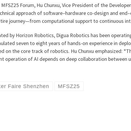
e MFSZ25 Forum, Hu Chunxu, Vice President of the Develope
echnical approach of software–hardware co-design and end–cl
tire journey—from computational support to continuous inte
ted by Horizon Robotics, Digua Robotics has been operating 
lated seven to eight years of hands-on experience in deploy
d on the core track of robotics. Hu Chunxu emphasized: “The 
ent operation of AI depends on deep collaboration between 
er Faire Shenzhen
MFSZ25