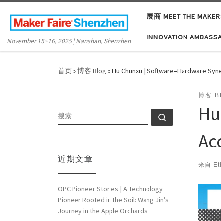
Skip to content
展商 MEET THE MAKER
INNOVATION AMBASS
November 15~16, 2025 | Nanshan, Shenzhen
首页
»
博客 Blog
»
Hu Chunxu | Software–Hardware Syner
博客 B
Hu
搜索
搜索 …
Ac
近期文章
来自
Et
OPC Pioneer Stories | A Technology
Pioneer Rooted in the Soil: Wang Jin’s
Journey in the Apple Orchards