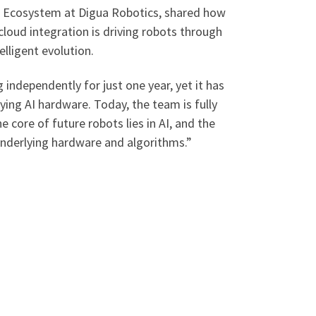
r Ecosystem at Digua Robotics, shared how
oud integration is driving robots through
lligent evolution.
independently for just one year, yet it has
ing AI hardware. Today, the team is fully
core of future robots lies in AI, and the
underlying hardware and algorithms.”