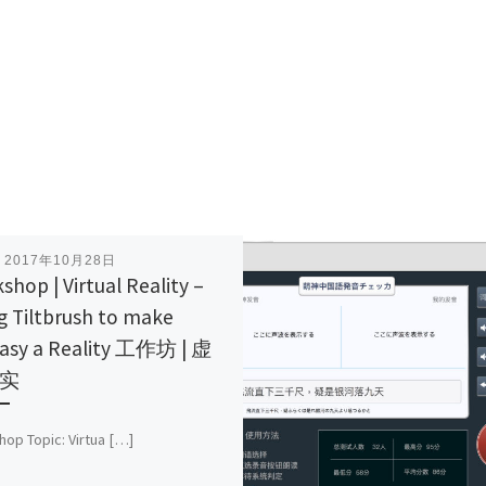
表
2017年10月28日
shop | Virtual Reality –
g Tiltbrush to make
asy a Reality 工作坊 | 虚
实
op Topic: Virtua […]