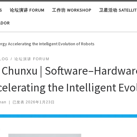
S
论坛演讲 FORUM
工作坊 WORKSHOP
卫星活动 SATELLITE
ADOR
gy Accelerating the Intelligent Evolution of Robots
LOG
论坛演讲 FORUM
 Chunxu | Software–Hardwar
celerating the Intelligent Evo
han
|
已发表
2026年1月23日