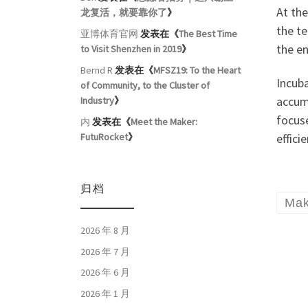
At th
龙复活，就要靠你了
》
the t
亚博体育官网
发表在《
The Best Time
the en
to Visit Shenzhen in 2019
》
Bernd R
发表在《
MFSZ19: To the Heart
Incuba
of Community, to the Cluster of
accumu
Industry
》
focuse
内
发表在《
Meet the Maker:
effici
FutuRocket
》
归档
Mak
2026 年 8 月
2026 年 7 月
2026 年 6 月
2026 年 1 月