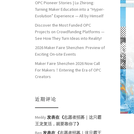
OPC Pioneer Stories | Lu Zhirong:
Turning Maker Education into a “Hyper-
Evolution” Experience — All by Himself
Discover the Most Funded OPC
Projects on Crowdfunding Platforms —
See How They Turn Ideas into Reality!
2026 Maker Faire Shenzhen: Preview of
Exciting On-site Events
Maker Faire Shenzhen 2026 Now Call
For Makers！Entering the Era of OPC
Creators
近期评论
Meilily
发表在《
志愿者招募｜这只霸
王龙复活，就要靠你了
》
Ben
发表在《
志愿者招募｜这只霸王