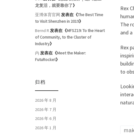
龙复活，就要靠你了
》
Rex C
亚博体育官网
发表在《
The Best Time
human
to Visit Shenzhen in 2019
》
The ro
Bernd R
发表在《
MFSZ19: To the Heart
and a 
of Community, to the Cluster of
Industry
》
Rex pa
内
发表在《
Meet the Maker:
inspir
FutuRocket
》
buildi
to ob
归档
Lookin
inter
2026 年 8 月
natura
2026 年 7 月
2026 年 6 月
2026 年 1 月
mak