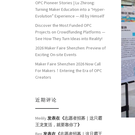
OPC Pioneer Stories | Lu Zhirong:
Turning Maker Education into a “Hyper-
Evolution” Experience — All by Himself
Discover the Most Funded OPC
Projects on Crowdfunding Platforms —
See How They Turn Ideas into Reality!
2026 Maker Faire Shenzhen: Preview of
Exciting On-site Events
Maker Faire Shenzhen 2026 Now Call
For Makers！Entering the Era of OPC
Creators
近期评论
Meilily
发表在《
志愿者招募｜这只霸
王龙复活，就要靠你了
》
Ben
发表在《
志愿者招募｜这只霸王