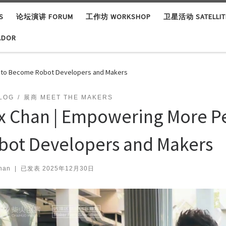
S
论坛演讲 FORUM
工作坊 WORKSHOP
卫星活动 SATELLITE
ADOR
 to Become Robot Developers and Makers
LOG
展商 MEET THE MAKERS
x Chan | Empowering More P
bot Developers and Makers
han
|
已发表
2025年12月30日