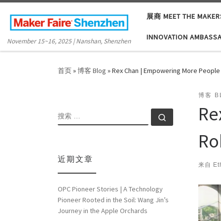
Skip to content
展商 MEET THE MAKER
INNOVATION AMBASS
November 15~16, 2025 | Nanshan, Shenzhen
首页
»
博客 Blog
»
Rex Chan | Empowering More People
博客 B
Re
搜索
搜索 …
Ro
近期文章
来自
Et
OPC Pioneer Stories | A Technology
Pioneer Rooted in the Soil: Wang Jin’s
Journey in the Apple Orchards