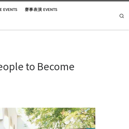
 EVENTS
赛事表演 EVENTS
Se
eople to Become