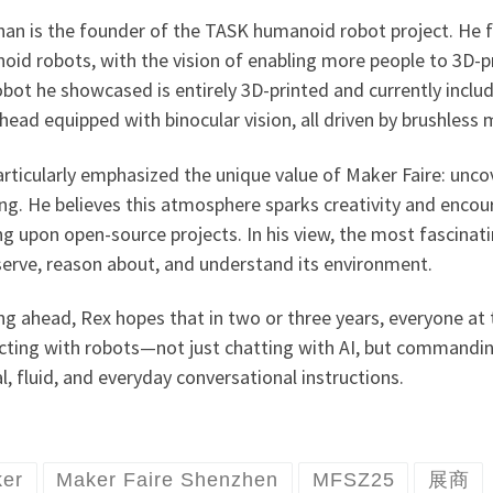
han is the founder of the TASK humanoid robot project. He 
oid robots, with the vision of enabling more people to 3D-p
bot he showcased is entirely 3D-printed and currently inclu
head equipped with binocular vision, all driven by brushless 
rticularly emphasized the unique value of Maker Faire: unco
ing. He believes this atmosphere sparks creativity and enco
ng upon open-source projects. In his view, the most fascinatin
serve, reason about, and understand its environment.
g ahead, Rex hopes that in two or three years, everyone at t
acting with robots—not just chatting with AI, but command
l, fluid, and everyday conversational instructions.
er
Maker Faire Shenzhen
MFSZ25
展商