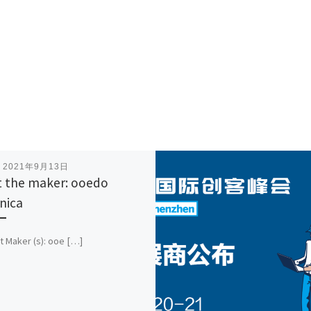
表
2021年9月13日
 the maker: ooedo
nica
t Maker (s): ooe […]