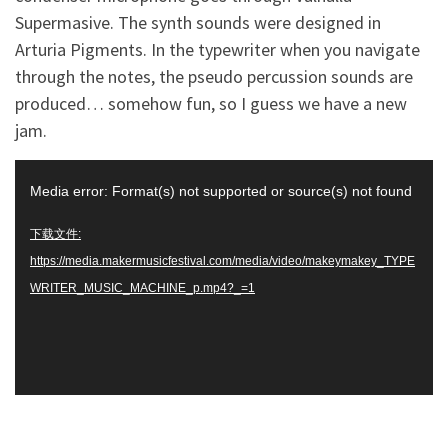
Supermasive. The synth sounds were designed in
Arturia Pigments. In the typewriter when you navigate
through the notes, the pseudo percussion sounds are
produced… somehow fun, so I guess we have a new
jam.
视
Media error: Format(s) not supported or source(s) not found
频
播
下载文件:
放
https://media.makermusicfestival.com/media/video/makeymakey_TYPE
器
WRITER_MUSIC_MACHINE_p.mp4?_=1