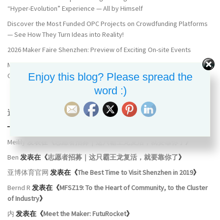
“Hyper-Evolution” Experience — All by Himself
Discover the Most Funded OPC Projects on Crowdfunding Platforms
— See How They Turn Ideas into Reality!
2026 Maker Faire Shenzhen: Preview of Exciting On-site Events
Maker Faire Shenzhen 2026 Now Call For Makers！Entering the Era of
Enjoy this blog? Please spread the
OPC Creators
word :)
近期评论
Meilily
发表在《
志愿者招募｜这只霸王龙复活，就要靠你了
》
Ben
发表在《
志愿者招募｜这只霸王龙复活，就要靠你了
》
亚博体育官网
发表在《
The Best Time to Visit Shenzhen in 2019
》
Bernd R
发表在《
MFSZ19: To the Heart of Community, to the Cluster
of Industry
》
内
发表在《
Meet the Maker: FutuRocket
》