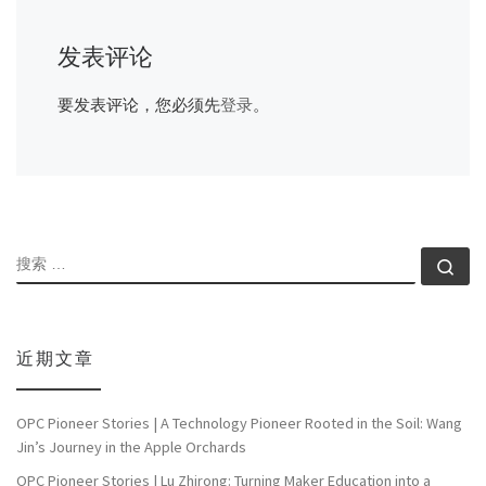
发表评论
要发表评论，您必须先
登录
。
搜索
搜索
近期文章
OPC Pioneer Stories | A Technology Pioneer Rooted in the Soil: Wang
Jin’s Journey in the Apple Orchards
OPC Pioneer Stories | Lu Zhirong: Turning Maker Education into a