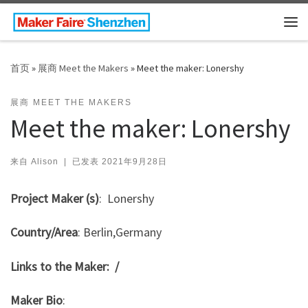
Skip to content
主
首页
»
展商 Meet the Makers
»
Meet the maker: Lonershy
展商 MEET THE MAKERS
Meet the maker: Lonershy
来自
Alison
|
已发表
2021年9月28日
Project Maker (s)
: Lonershy
Country/Area
: Berlin,Germany
Links to the Maker: /
Maker Bio
: