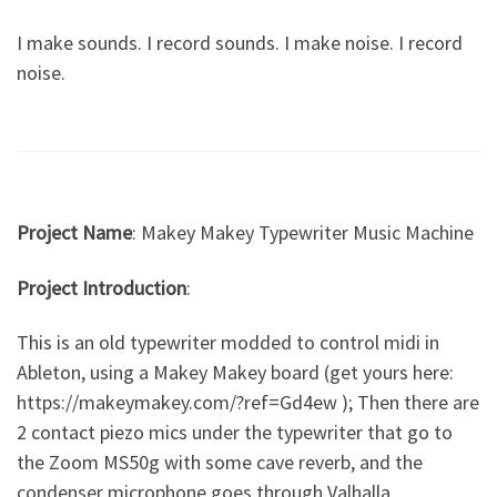
I make sounds. I record sounds. I make noise. I record
noise.
Project Name
: Makey Makey Typewriter Music Machine
Project Introduction
:
This is an old typewriter modded to control midi in
Ableton, using a Makey Makey board (get yours here:
https://makeymakey.com/?ref=Gd4ew​ ); Then there are
2 contact piezo mics under the typewriter that go to
the Zoom MS50g with some cave reverb, and the
condenser microphone goes through Valhalla