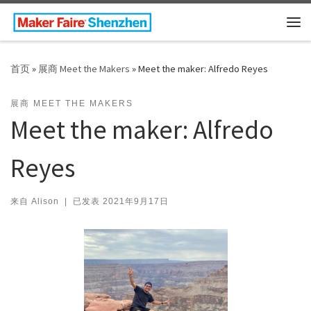
Skip to content
主
首页
»
展商 Meet the Makers
»
Meet the maker: Alfredo Reyes
展商 MEET THE MAKERS
Meet the maker: Alfredo
Reyes
来自
Alison
|
已发表
2021年9月17日