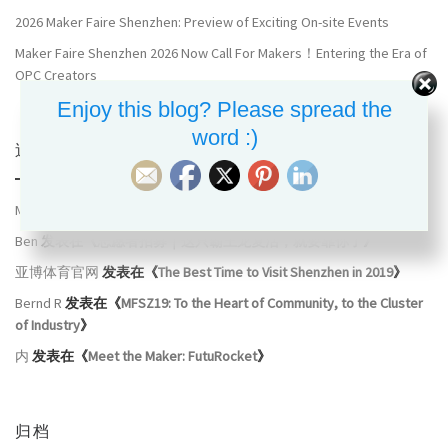
2026 Maker Faire Shenzhen: Preview of Exciting On-site Events
Maker Faire Shenzhen 2026 Now Call For Makers！Entering the Era of
OPC Creators
Enjoy this blog? Please spread the
word :)
近期评论
Meilily
发表在《
志愿者招募｜这只霸王龙复活，就要靠你了
》
Ben
发表在《
志愿者招募｜这只霸王龙复活，就要靠你了
》
亚博体育官网
发表在《
The Best Time to Visit Shenzhen in 2019
》
Bernd R
发表在《
MFSZ19: To the Heart of Community, to the Cluster
of Industry
》
内
发表在《
Meet the Maker: FutuRocket
》
归档