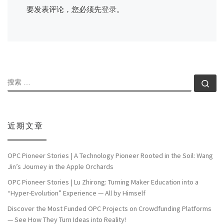
要发表评论，您必须先
登录
。
搜索
搜索
近期文章
OPC Pioneer Stories | A Technology Pioneer Rooted in the Soil: Wang
Jin’s Journey in the Apple Orchards
OPC Pioneer Stories | Lu Zhirong: Turning Maker Education into a
“Hyper-Evolution” Experience — All by Himself
Discover the Most Funded OPC Projects on Crowdfunding Platforms
— See How They Turn Ideas into Reality!