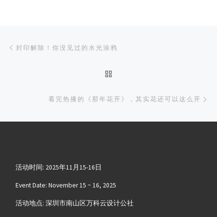
文章导航
上一篇
封印解除！你没见过的水光涂鸦
返回文章列表
下
看完热播的《那年花开》，其实花还可以这么开
活动时间: 2025年11月15-16日
Event Date: November 15 ~ 16, 2025
活动地点: 深圳市南山区万科云设计公社