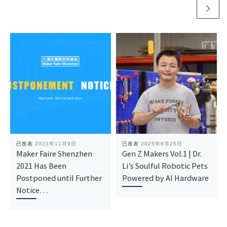
已发表
2021年11月9日
已发表
2025年8月25日
Maker Faire Shenzhen
Gen Z Makers Vol.1 | Dr.
2021 Has Been
Li’s Soulful Robotic Pets
Postponed until Further
Powered by AI Hardware
Notice…