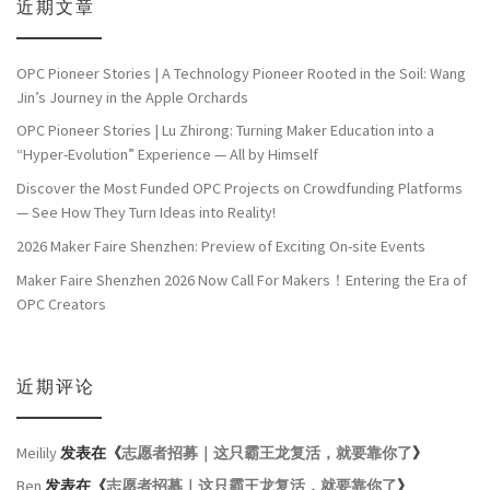
近期文章
OPC Pioneer Stories | A Technology Pioneer Rooted in the Soil: Wang
Jin’s Journey in the Apple Orchards
OPC Pioneer Stories | Lu Zhirong: Turning Maker Education into a
“Hyper-Evolution” Experience — All by Himself
Discover the Most Funded OPC Projects on Crowdfunding Platforms
— See How They Turn Ideas into Reality!
2026 Maker Faire Shenzhen: Preview of Exciting On-site Events
Maker Faire Shenzhen 2026 Now Call For Makers！Entering the Era of
OPC Creators
近期评论
Meilily
发表在《
志愿者招募｜这只霸王龙复活，就要靠你了
》
Ben
发表在《
志愿者招募｜这只霸王龙复活，就要靠你了
》